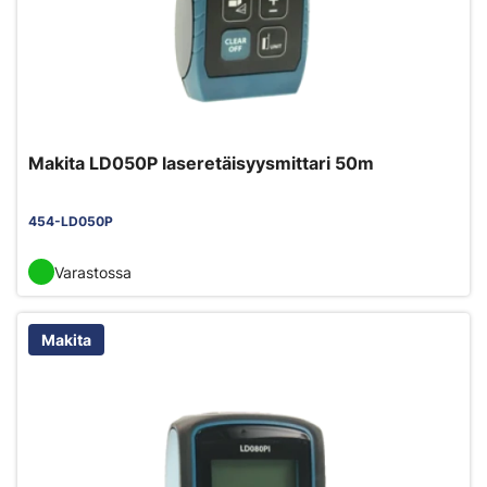
Makita LD050P laseretäisyysmittari 50m
454-LD050P
Varastossa
Makita