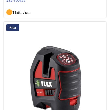
452-509833
Tilattavissa
Flex