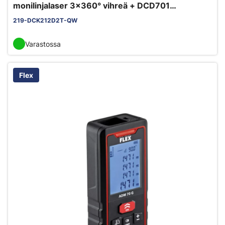
monilinjalaser 3x360° vihreä + DCD701
akkuporakone 12V runko
219-DCK212D2T-QW
Varastossa
Flex