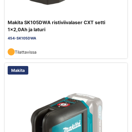
Makita SK105DWA ristiviivalaser CXT setti
1x2,0Ah ja laturi
454-SK105DWA
Tilattavissa
Makita