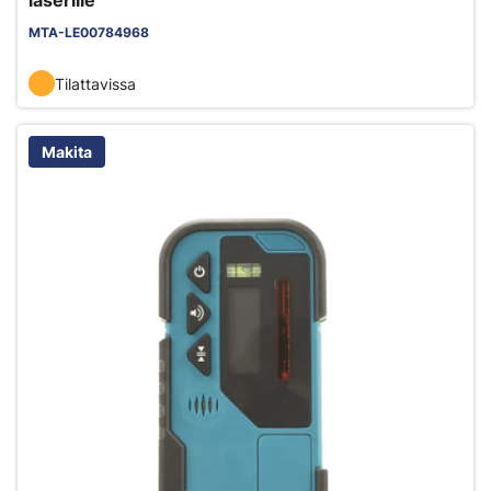
laserille
MTA-LE00784968
Tilattavissa
Makita