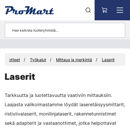
Siirry pääsisältöön
Tuotteet
Työkalut
Mittaus ja merkintä
Laserit
Laserit
Tarkkuutta ja luotettavuutta vaativiin mittauksiin.
Laajasta valikoimastamme löydät laseretäisyysmittarit,
ristiviivalaserit, monilinjalaserit, rakennetunnistimet
sekä adapterit ja vastaanottimet, jotka helpottavat