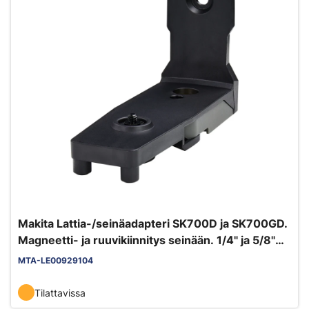
Makita Lattia-/seinäadapteri SK700D ja SK700GD.
Magneetti- ja ruuvikiinnitys seinään. 1/4" ja 5/8"
kierre jalustoja varten
MTA-LE00929104
Tilattavissa