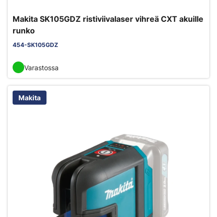
Makita SK105GDZ ristiviivalaser vihreä CXT akuille
runko
454-SK105GDZ
Varastossa
Makita