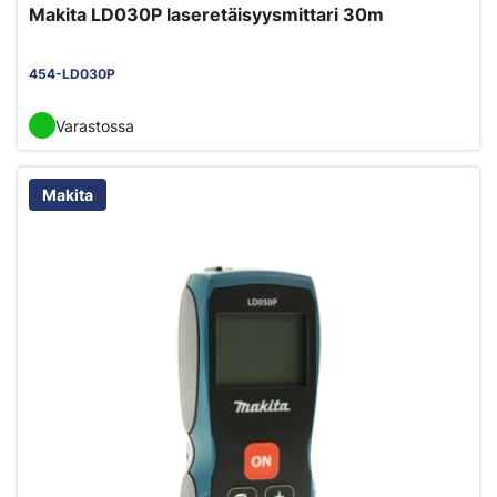
Makita LD030P laseretäisyysmittari 30m
454-LD030P
Varastossa
Makita