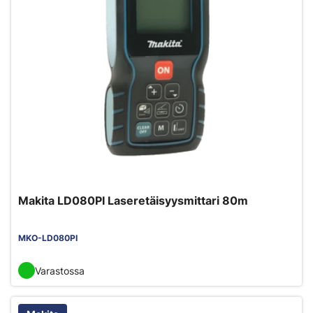
Makita LD080PI Laseretäisyysmittari 80m
MKO-LD080PI
Varastossa