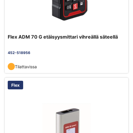
Flex ADM 70 G etäisyysmittari vihreällä säteellä
452-518956
Tilattavissa
Flex