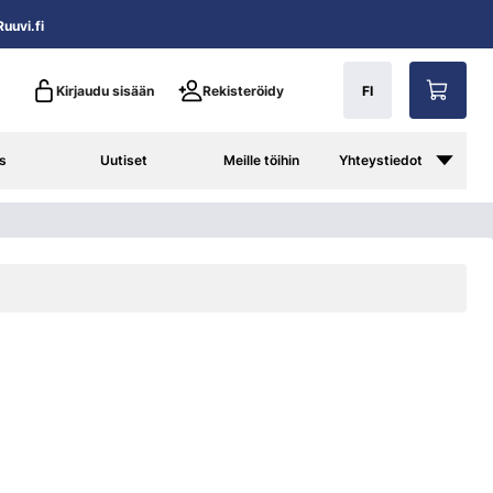
uuvi.fi
Kirjaudu sisään
Rekisteröidy
FI
s
Uutiset
Meille töihin
Yhteystiedot