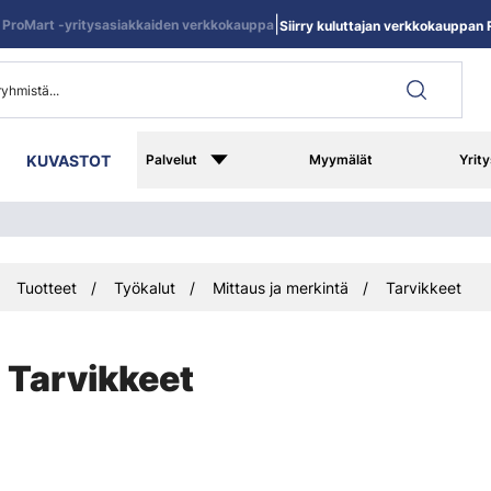
|
ProMart -yritysasiakkaiden verkkokauppa
Siirry kuluttajan verkkokauppan R
KUVASTOT
Palvelut
Myymälät
Yrity
Tuotteet
Työkalut
Mittaus ja merkintä
Tarvikkeet
Tarvikkeet