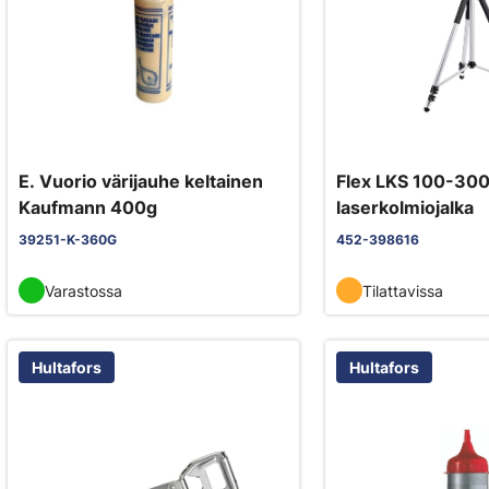
E. Vuorio värijauhe keltainen
Flex LKS 100-300
Kaufmann 400g
laserkolmiojalka
39251-K-360G
452-398616
Varastossa
Tilattavissa
Hultafors
Hultafors