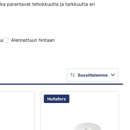
tka parantavat tehokkuutta ja tarkkuutta eri
sa
Alennettuun hintaan
Suosittelemme
Hultafors