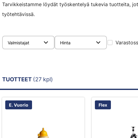
Tarvikkeistamme löydät työskentelyä tukevia tuotteita, jo
työtehtävissä.
Varastos
Valmistajat
Hinta
TUOTTEET
(27 kpl)
E. Vuorio
Flex