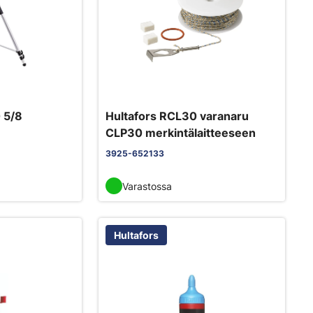
 5/8
Hultafors RCL30 varanaru
CLP30 merkintälaitteeseen
3925-652133
Varastossa
Hultafors