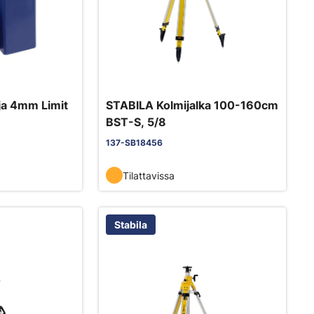
ja 4mm Limit
STABILA Kolmijalka 100-160cm
BST-S, 5/8
137-SB18456
Tilattavissa
Stabila