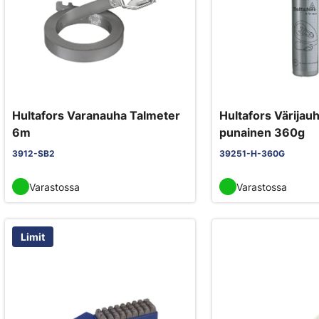
Hultafors Varanauha Talmeter
Hultafors Värijauh
6m
punainen 360g
3912-SB2
39251-H-360G
Varastossa
Varastossa
Limit