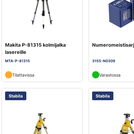
Makita P-81315 kolmijalka
Numeromeistisar
lasereille
MTA-P-81315
3155-N0309
Tilattavissa
Varastossa
Stabila
Stabila