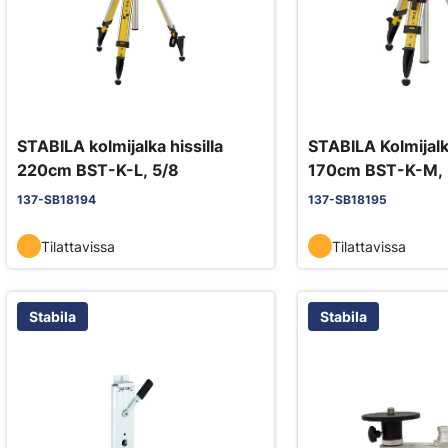
STABILA kolmijalka hissilla
STABILA Kolmijalka
220cm BST-K-L, 5/8
170cm BST-K-M, 
137-SB18194
137-SB18195
Tilattavissa
Tilattavissa
Stabila
Stabila