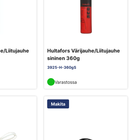
e/Liitujauhe
Hultafors Värijauhe/Liitujauhe
sininen 360g
3925-H-360gS
Varastossa
Makita