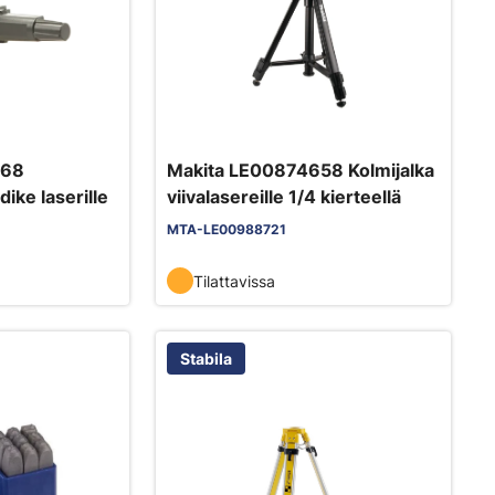
968
Makita LE00874658 Kolmijalka
ike laserille
viivalasereille 1/4 kierteellä
MTA-LE00988721
Tilattavissa
Stabila