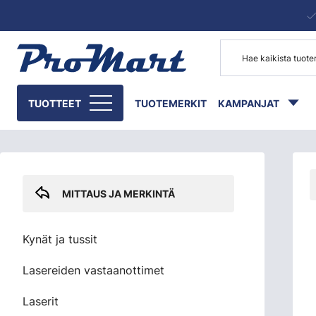
Siirry pääsisältöön
Skip sidebar menu
TUOTTEET
TUOTEMERKIT
KAMPANJAT
MITTAUS JA MERKINTÄ
Kynät ja tussit
Lasereiden vastaanottimet
Laserit