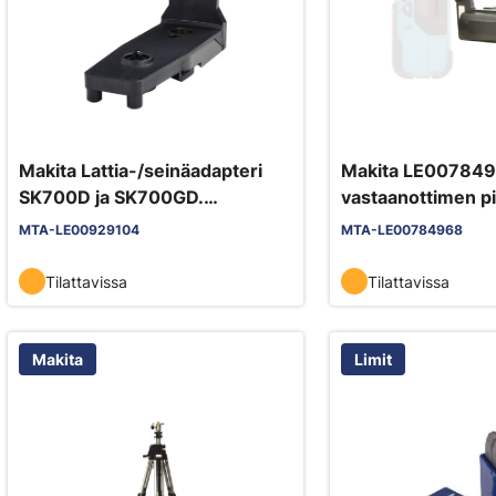
Makita Lattia-/seinäadapteri
Makita LE00784
SK700D ja SK700GD.
vastaanottimen pid
Magneetti- ja ruuvikiinnitys
MTA-LE00929104
MTA-LE00784968
seinään. 1/4" ja 5/8" kierre
jalustoja varten
Tilattavissa
Tilattavissa
Makita
Limit