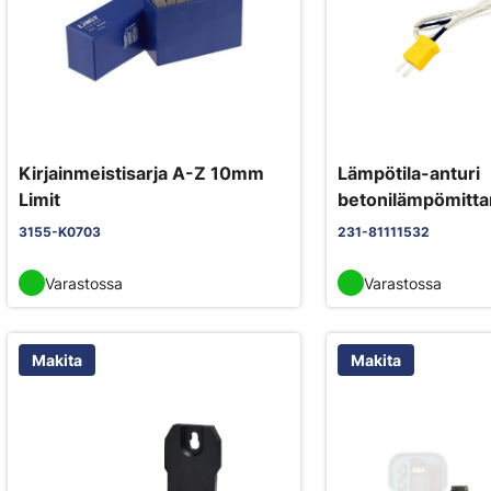
Kirjainmeistisarja A-Z 10mm
Lämpötila-anturi
Limit
betonilämpömittar
3155-K0703
231-81111532
Varastossa
Varastossa
Makita
Makita