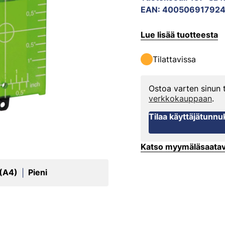
EAN
:
40050691792
Lue lisää tuotteesta
Tilattavissa
Ostoa varten sinun
verkkokauppaan
.
Tilaa käyttäjätunnu
Katso myymäläsaata
 (A4)
Pieni
|