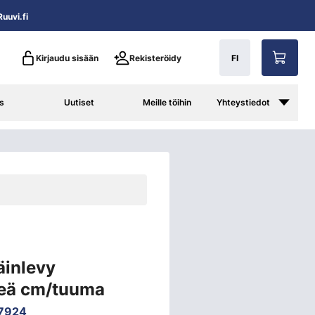
uuvi.fi
Kirjaudu sisään
Rekisteröidy
FI
s
Uutiset
Meille töihin
Yhteystiedot
äinlevy
hreä cm/tuuma
7924