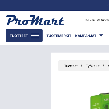
Siirry pääsisältöön
TUOTTEET
TUOTEMERKIT
KAMPANJAT
Tuotteet
Työkalut
Ohita kuvat