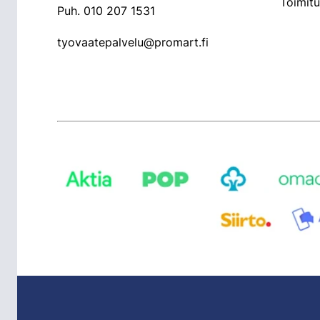
Toimit
Puh.
010 207 1531
tyovaatepalvelu@promart.fi