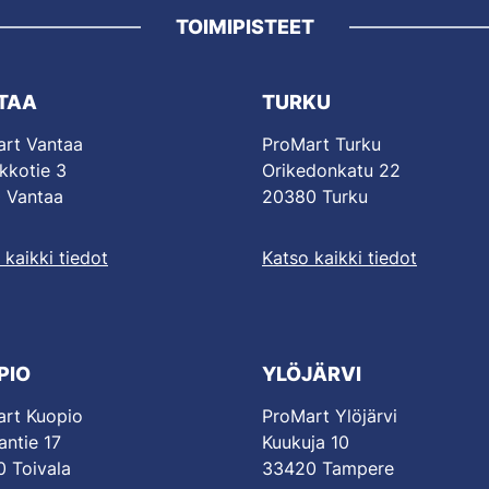
TOIMIPISTEET
TAA
TURKU
rt Vantaa
ProMart Turku
kkotie 3
Orikedonkatu 22
 Vantaa
20380 Turku
 kaikki tiedot
Katso kaikki tiedot
PIO
YLÖJÄRVI
rt Kuopio
ProMart Ylöjärvi
antie 17
Kuukuja 10
 Toivala
33420 Tampere