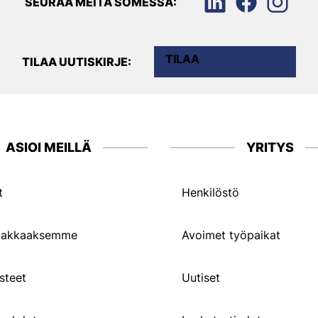
SEURAA MEITÄ SOMESSA:
TILAA
TILAA UUTISKIRJE:
ASIOI MEILLÄ
YRITYS
t
Henkilöstö
siakkaaksemme
Avoimet työpaikat
steet
Uutiset