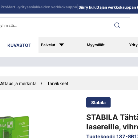
|
ProMart -yritysasiakkaiden verkkokauppa
Siirry kuluttajan verkkokauppan R
KUVASTOT
Palvelut
Myymälät
Yrity
Mittaus ja merkintä
Tarvikkeet
Stabila
STABILA Täht
lasereille, vi
Tuotekoodi
:
137-SB1