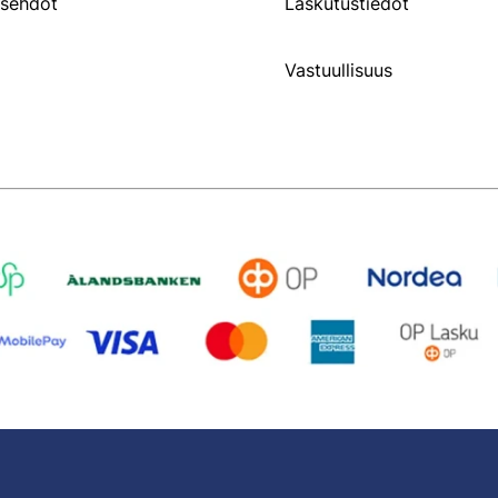
usehdot
Laskutustiedot
Vastuullisuus