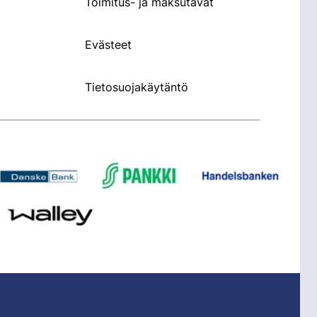
Toimitus- ja maksutavat
Evästeet
Tietosuojakäytäntö