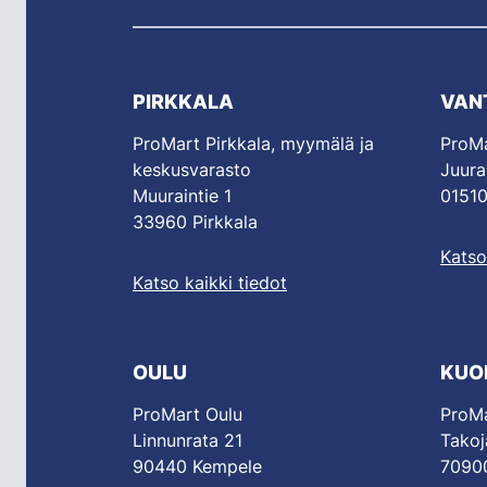
PIRKKALA
VAN
ProMart Pirkkala, myymälä ja
ProMa
keskusvarasto
Juura
Muuraintie 1
01510
33960 Pirkkala
Katso
Katso kaikki tiedot
OULU
KUO
ProMart Oulu
ProMa
Linnunrata 21
Takoj
90440 Kempele
70900