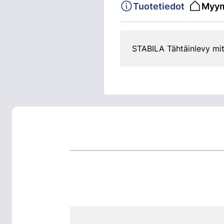
Tuotetiedot
Myym
STABILA Tähtäinlevy mitt