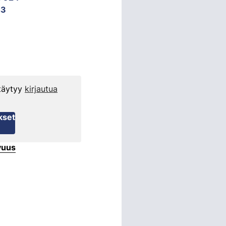
43
 täytyy
kirjautua
kset
vuus