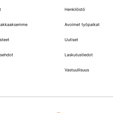
t
Henkilöstö
siakkaaksemme
Avoimet työpaikat
steet
Uutiset
usehdot
Laskutustiedot
Vastuullisuus