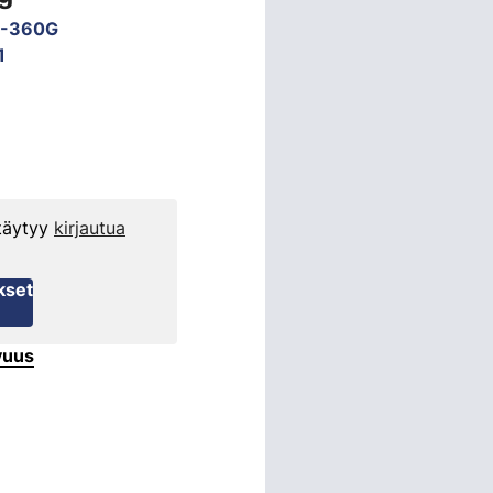
H-360G
1
 täytyy
kirjautua
kset
vuus