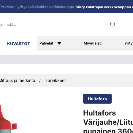
|
ProMart -yritysasiakkaiden verkkokauppa
Siirry kuluttajan verkkokauppan R
KUVASTOT
Palvelut
Myymälät
Yrity
Mittaus ja merkintä
Tarvikkeet
Hultafors
Hultafors
Värijauhe/Liit
punainen 360