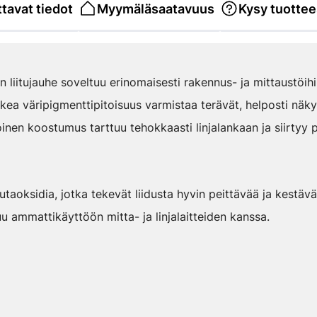
tavat tiedot
Myymäläsaatavuus
Kysy tuottee
 liitujauhe soveltuu erinomaisesti rakennus- ja mittaustöihi
rkea väripigmenttipitoisuus varmistaa terävät, helposti näky
inen koostumus tarttuu tehokkaasti linjalankaan ja siirtyy p
autaoksidia, jotka tekevät liidusta hyvin peittävää ja kestä
u ammattikäyttöön mitta- ja linjalaitteiden kanssa.