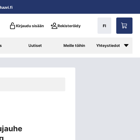
uuvi.fi
Kirjaudu sisään
Rekisteröidy
FI
s
Uutiset
Meille töihin
Yhteystiedot
ujauhe
g