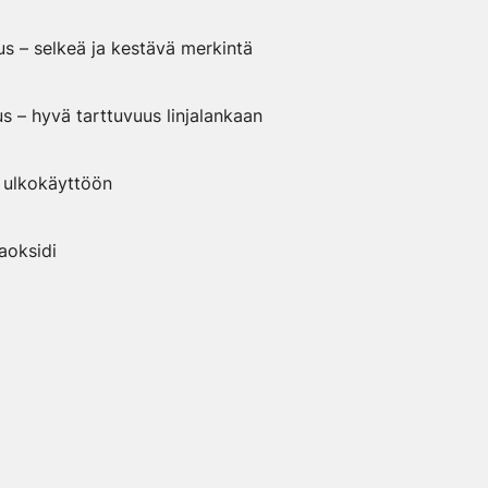
us – selkeä ja kestävä merkintä
 – hyvä tarttuvuus linjalankaan
ä ulkokäyttöön
taoksidi