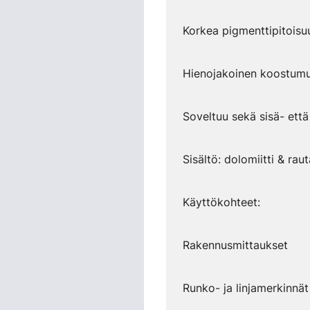
Korkea pigmenttipitoisu
Hienojakoinen koostumus
Soveltuu sekä sisä- ett
Sisältö: dolomiitti & rau
Käyttökohteet:
Rakennusmittaukset
Runko- ja linjamerkinnät