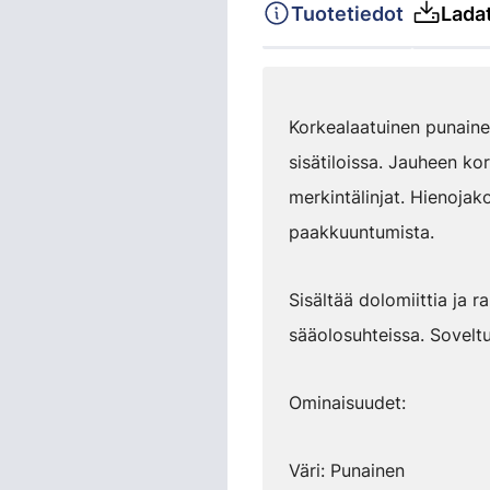
Tuotetiedot
Ladat
Korkealaatuinen punainen
sisätiloissa. Jauheen ko
merkintälinjat. Hienojako
paakkuuntumista.
Sisältää dolomiittia ja r
sääolosuhteissa. Soveltu
Ominaisuudet:
Väri: Punainen