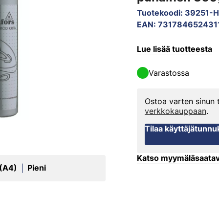
Tuotekoodi
:
39251-
EAN
:
731784652431
Lue lisää tuotteesta
Varastossa
Ostoa varten sinun
verkkokauppaan
.
Tilaa käyttäjätunnu
Katso myymäläsaata
 (A4)
Pieni
|