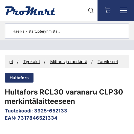
Siirry pääsisältöön
uotteet
Työkalut
Mittaus ja merkintä
Tarvikkeet
Hultafors
Hultafors RCL30 varanaru CLP30
merkintälaitteeseen
Tuotekoodi
:
3925-652133
EAN
:
7317846521334
Ohita kuvat