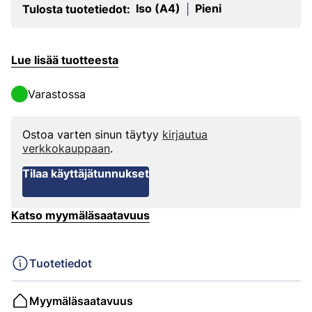
Iso (A4)
Pieni
Tulosta tuotetiedot:
|
Lue lisää tuotteesta
Varastossa
Ostoa varten sinun täytyy
kirjautua
verkkokauppaan
.
Tilaa käyttäjätunnukset
Katso myymäläsaatavuus
Tuotetiedot
Myymäläsaatavuus