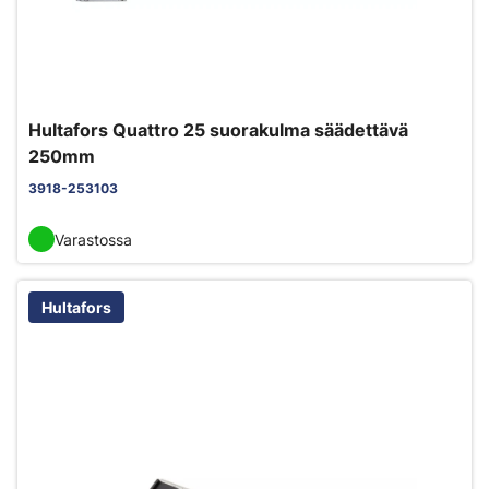
Hultafors Quattro 25 suorakulma säädettävä
250mm
3918-253103
Varastossa
Hultafors