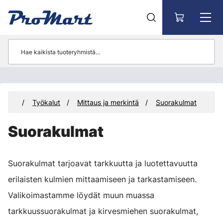
Siirry pääsisältöön
tteet
Työkalut
Mittaus ja merkintä
Suorakulmat
Suorakulmat
Suorakulmat tarjoavat tarkkuutta ja luotettavuutta
erilaisten kulmien mittaamiseen ja tarkastamiseen.
Valikoimastamme löydät muun muassa
tarkkuussuorakulmat ja kirvesmiehen suorakulmat,