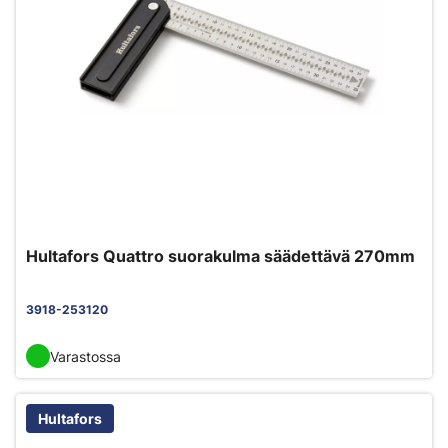
Hultafors Quattro suorakulma säädettävä 270mm
3918-253120
Varastossa
Hultafors