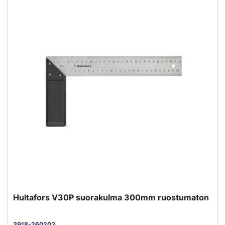
Hultafors V30P suorakulma 300mm ruostumaton
3918-260203