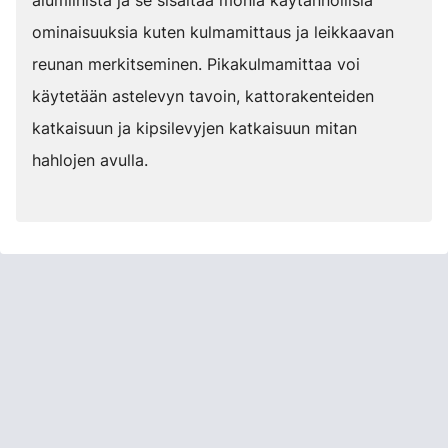
alumiinista ja se sisältää monia käytännöllisiä
ominaisuuksia kuten kulmamittaus ja leikkaavan
reunan merkitseminen. Pikakulmamittaa voi
käytetään astelevyn tavoin, kattorakenteiden
katkaisuun ja kipsilevyjen katkaisuun mitan
hahlojen avulla.