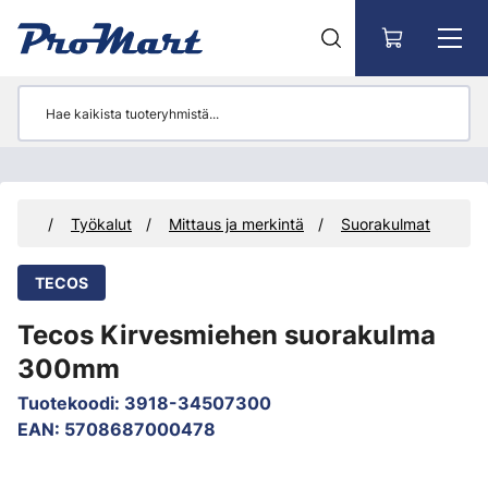
Siirry pääsisältöön
tteet
Työkalut
Mittaus ja merkintä
Suorakulmat
TECOS
Tecos Kirvesmiehen suorakulma
300mm
Tuotekoodi
:
3918-34507300
EAN
:
5708687000478
Ohita kuvat