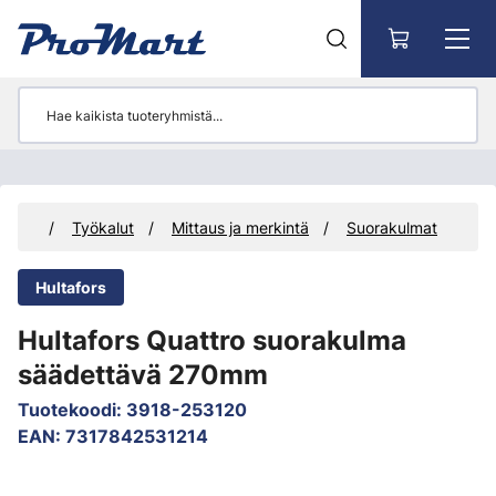
Siirry pääsisältöön
tteet
Työkalut
Mittaus ja merkintä
Suorakulmat
Hultafors
Hultafors Quattro suorakulma
säädettävä 270mm
Tuotekoodi
:
3918-253120
EAN
:
7317842531214
Ohita kuvat