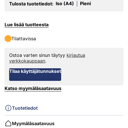
Iso (A4)
Pieni
Tulosta tuotetiedot:
|
Lue lisää tuotteesta
Tilattavissa
Ostoa varten sinun täytyy
kirjautua
verkkokauppaan
.
Tilaa käyttäjätunnukset
Katso myymäläsaatavuus
Tuotetiedot
Myymäläsaatavuus