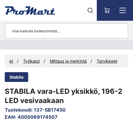
Siirry pääsisältöön
uotteet
Työkalut
Mittaus ja merkintä
Tarvikkeet
Stabila
STABILA vara-LED yksikkö, 196-2
LED vesivaakaan
Tuotekoodi
:
137-SB17450
EAN
:
4005069174507
Ohita kuvat