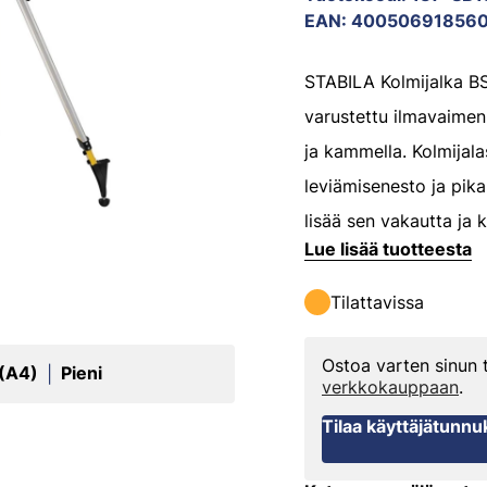
EAN
:
40050691856
STABILA Kolmijalka B
varustettu ilmavaimenn
ja kammella. Kolmijal
leviämisenesto ja pika
lisää sen vakautta ja 
Lue lisää tuotteesta
Tilattavissa
Ostoa varten sinun
 (A4)
Pieni
|
verkkokauppaan
.
Tilaa käyttäjätunnu