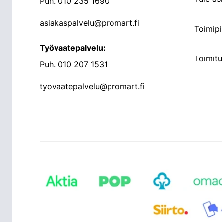
Puh.
010 235 1690
asiakaspalvelu@promart.fi
Toimipi
Työvaatepalvelu:
Toimit
Puh.
010 207 1531
tyovaatepalvelu@promart.fi