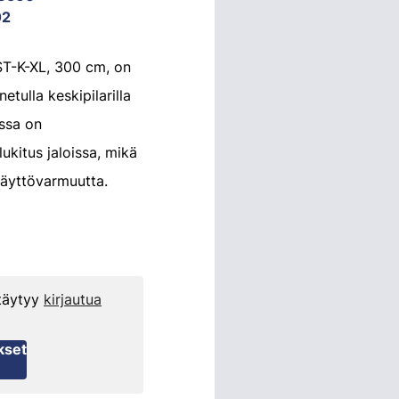
02
ST-K-XL, 300 cm, on
etulla keskipilarilla
assa on
lukitus jaloissa, mikä
käyttövarmuutta.
 täytyy
kirjautua
kset