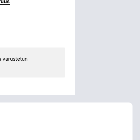
vuus
a varustetun