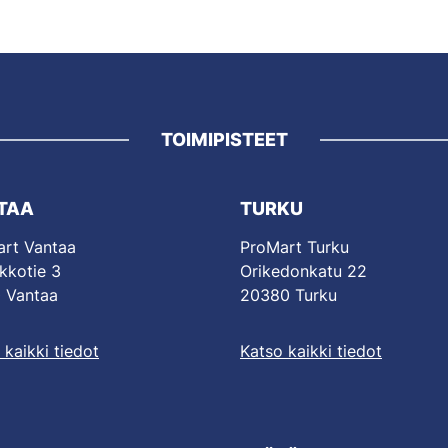
TOIMIPISTEET
TAA
TURKU
rt Vantaa
ProMart Turku
kkotie 3
Orikedonkatu 22
 Vantaa
20380 Turku
 kaikki tiedot
Katso kaikki tiedot