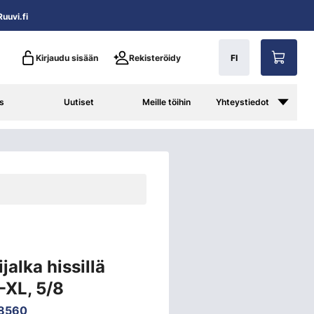
uuvi.fi
Kirjaudu sisään
Rekisteröidy
FI
s
Uutiset
Meille töihin
Yhteystiedot
alka hissillä
XL, 5/8
8560