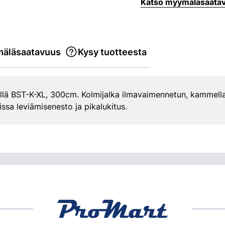
Katso myymäläsaata
äläsaatavuus
Kysy tuotteesta
illä BST-K-XL, 300cm. Kolmijalka ilmavaimennetun, kammell
issa leviämisenesto ja pikalukitus.