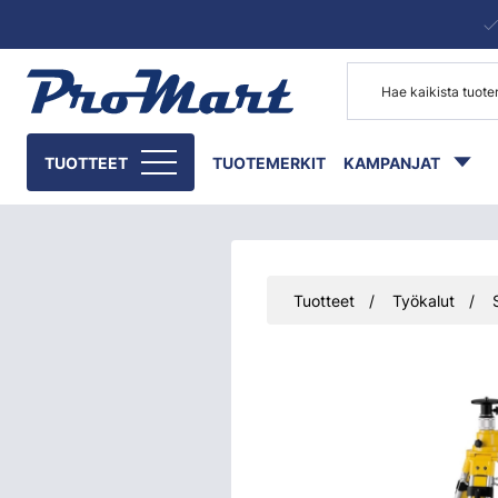
Siirry pääsisältöön
TUOTTEET
TUOTEMERKIT
KAMPANJAT
Tuotteet
Työkalut
Ohita kuvat