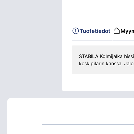
Tuotetiedot
Myym
STABILA Kolmijalka hiss
keskipilarin kanssa. Jalo