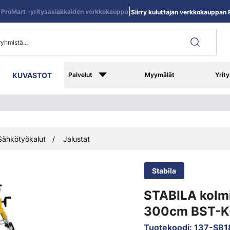
|
ProMart -yritysasiakkaiden verkkokauppa
Siirry kuluttajan verkkokauppan R
KUVASTOT
Palvelut
Myymälät
Yrity
Sähkötyökalut
Jalustat
Stabila
STABILA kolmij
300cm BST-K-
Tuotekoodi
:
137-SB1