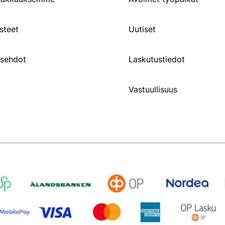
steet
Uutiset
usehdot
Laskutustiedot
Vastuullisuus