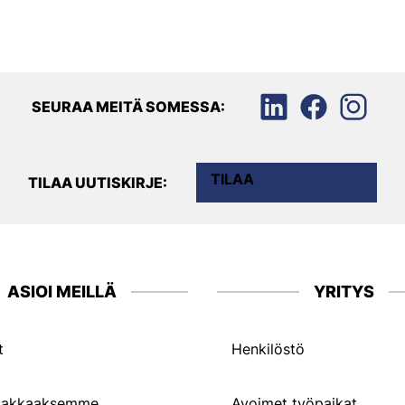
SEURAA MEITÄ SOMESSA:
TILAA
TILAA UUTISKIRJE:
ASIOI MEILLÄ
YRITYS
t
Henkilöstö
siakkaaksemme
Avoimet työpaikat