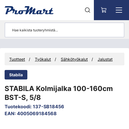
Siirry pääsisältöön
Tuotteet
Työkalut
Sähkötyökalut
Jalustat
Stabila
STABILA Kolmijalka 100-160cm
BST-S, 5/8
Tuotekoodi
:
137-SB18456
EAN
:
4005069184568
Ohita kuvat