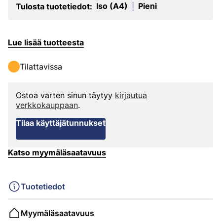
Iso (A4)
Pieni
Tulosta tuotetiedot:
|
Lue lisää tuotteesta
Tilattavissa
Ostoa varten sinun täytyy
kirjautua
verkkokauppaan
.
Tilaa käyttäjätunnukset
Katso myymäläsaatavuus
Tuotetiedot
Myymäläsaatavuus