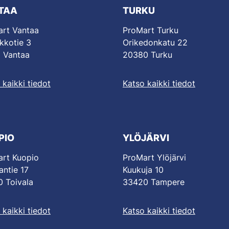
TAA
TURKU
rt Vantaa
ProMart Turku
kkotie 3
Orikedonkatu 22
 Vantaa
20380 Turku
 kaikki tiedot
Katso kaikki tiedot
PIO
YLÖJÄRVI
rt Kuopio
ProMart Ylöjärvi
antie 17
Kuukuja 10
 Toivala
33420 Tampere
 kaikki tiedot
Katso kaikki tiedot