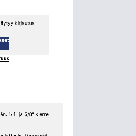
 täytyy
kirjautua
kset
vuus
n. 1/4" ja 5/8" kierre