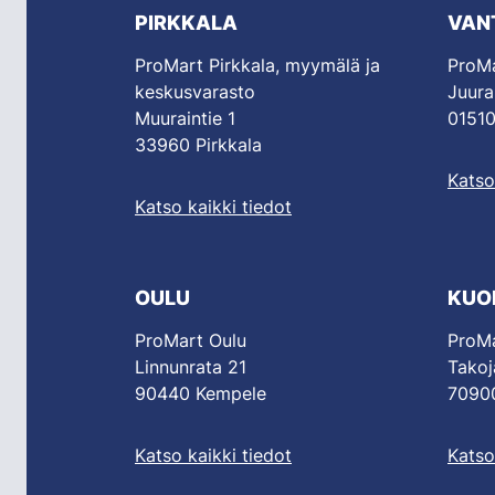
PIRKKALA
VAN
ProMart Pirkkala, myymälä ja
ProMa
keskusvarasto
Juura
Muuraintie 1
01510
33960 Pirkkala
Katso
Katso kaikki tiedot
OULU
KUO
ProMart Oulu
ProMa
Linnunrata 21
Takoj
90440 Kempele
70900
Katso kaikki tiedot
Katso