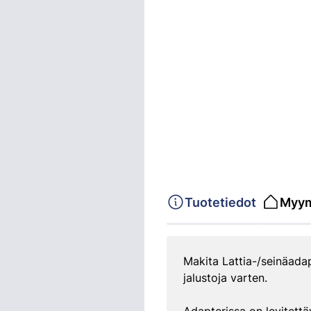
Tuotetiedot
Myym
Makita Lattia-/seinäadap
jalustoja varten.