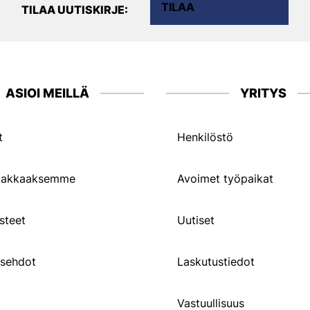
TILAA
TILAA UUTISKIRJE:
ASIOI MEILLÄ
YRITYS
t
Henkilöstö
siakkaaksemme
Avoimet työpaikat
steet
Uutiset
usehdot
Laskutustiedot
Vastuullisuus