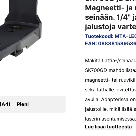
Magneetti- ja 
seinään. 1/4" j
jalustoja vart
Tuotekoodi
:
MTA-LE
EAN
:
08838158953
Makita Lattia-/seinäa
SK700GD mahdollistaa 
magneetti- tai ruuviki
sekä lattialle levitett
avulla. Adapterissa on 
 (A4)
Pieni
|
jalustoille, mikä lisää
laserin asentamisessa.
Lue lisää tuotteesta