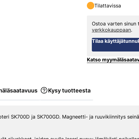
Tilattavissa
Ostoa varten sinun
verkkokauppaan
.
Tilaa käyttäjätunnu
Katso myymäläsaata
äläsaatavuus
Kysy tuotteesta
teri SK700D ja SK700GD. Magneetti- ja ruuvikiinnitys seinää