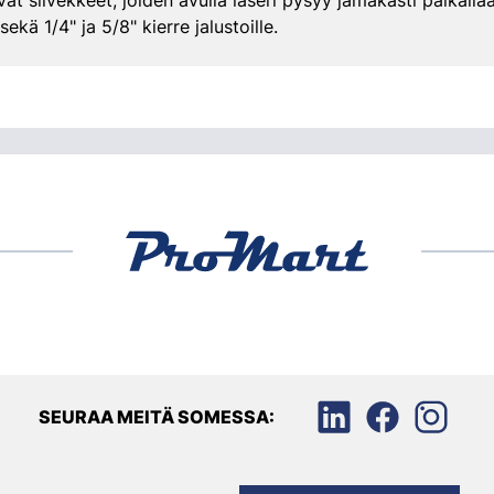
ät siivekkeet, joiden avulla laseri pysyy jämäkästi paikallaa
sekä 1/4" ja 5/8" kierre jalustoille.
SEURAA MEITÄ SOMESSA: