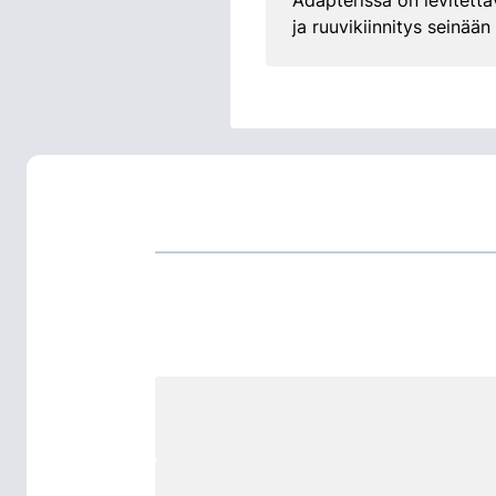
Adapterissa on levitettäv
ja ruuvikiinnitys seinään 