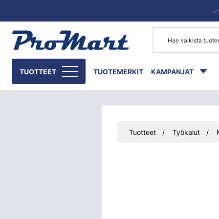
Siirry pääsisältöön
TUOTTEET
TUOTEMERKIT
KAMPANJAT
Tuotteet
Työkalut
Ohita kuvat