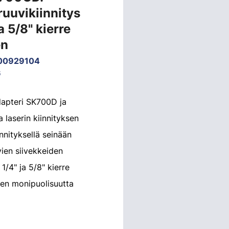
ruuvikiinnitys
a 5/8" kierre
en
00929104
6
dapteri SK700D ja
laserin kiinnityksen
innityksellä seinään
ävien siivekkeiden
1/4" ja 5/8" kierre
 sen monipuolisuutta