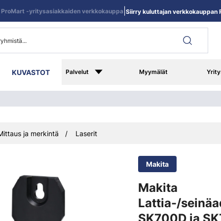
|
ProMart -yritysasiakkaiden verkkokauppa
Siirry kuluttajan verkkokauppan R
KUVASTOT
Palvelut
Myymälät
Yrity
Mittaus ja merkintä
Laserit
Makita
Makita
Lattia-/seinäa
SK700D ja SK