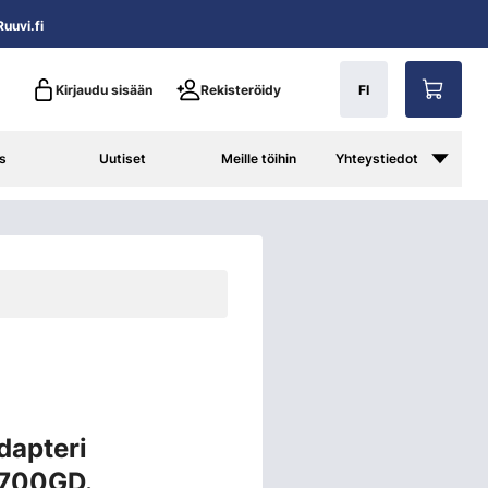
uuvi.fi
Kirjaudu sisään
Rekisteröidy
FI
s
Uutiset
Meille töihin
Yhteystiedot
dapteri
700GD.