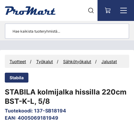
Siirry pääsisältöön
Tuotteet
Työkalut
Sähkötyökalut
Jalustat
Stabila
STABILA kolmijalka hissilla 220cm
BST-K-L, 5/8
Tuotekoodi
:
137-SB18194
EAN
:
4005069181949
Ohita kuvat