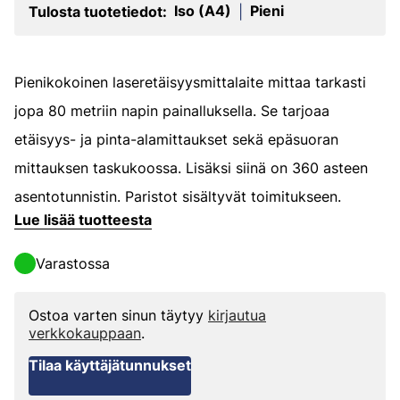
Iso (A4)
Pieni
Tulosta tuotetiedot:
|
Pienikokoinen laseretäisyysmittalaite mittaa tarkasti
jopa 80 metriin napin painalluksella. Se tarjoaa
etäisyys- ja pinta-alamittaukset sekä epäsuoran
mittauksen taskukoossa. Lisäksi siinä on 360 asteen
asentotunnistin. Paristot sisältyvät toimitukseen.
Lue lisää tuotteesta
Varastossa
Ostoa varten sinun täytyy
kirjautua
verkkokauppaan
.
Tilaa käyttäjätunnukset