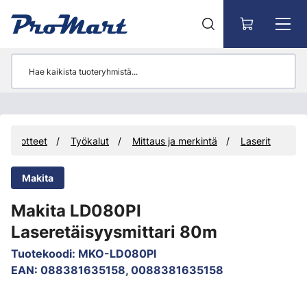
Siirry pääsisältöön
Tuotteet
Työkalut
Mittaus ja merkintä
Laserit
Makita
Makita LD080PI
Laseretäisyysmittari 80m
Tuotekoodi
:
MKO-LD080PI
EAN
:
088381635158, 0088381635158
Ohita kuvat