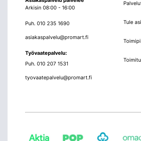
Asiakaspalvelu palvelee
Palvelu
Arkisin 08:00 - 16:00
Tule a
Puh.
010 235 1690
asiakaspalvelu@promart.fi
Toimipi
Työvaatepalvelu:
Toimit
Puh.
010 207 1531
tyovaatepalvelu@promart.fi