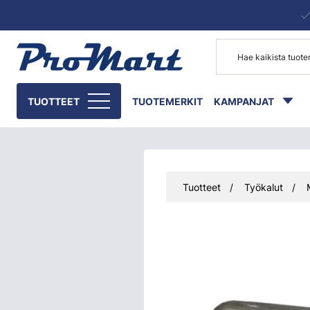
Siirry pääsisältöön
TUOTTEET
TUOTEMERKIT
KAMPANJAT
Tuotteet
Työkalut
Ohita kuvat