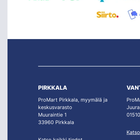
PIRKKALA
VAN
ProMart Pirkkala, myymälä ja
ProMa
keskusvarasto
Juura
Muuraintie 1
01510
33960 Pirkkala
Katso
Katso kaikki tiedot