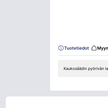
Tuotetiedot
Myym
Kaukosäädin pyörivän la