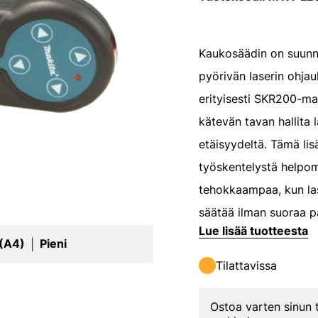
Kaukosäädin on suunn
pyörivän laserin ohjau
erityisesti SKR200-mall
kätevän tavan hallita 
etäisyydeltä. Tämä li
työskentelystä helpo
tehokkaampaa, kun las
säätää ilman suoraa p
Lue lisää tuotteesta
 (A4)
Pieni
|
Tilattavissa
Ostoa varten sinun