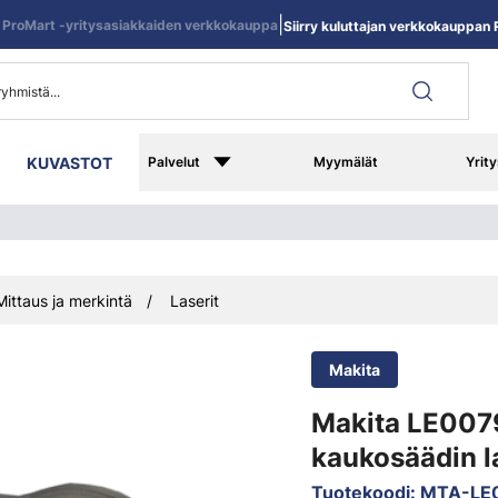
|
ProMart -yritysasiakkaiden verkkokauppa
Siirry kuluttajan verkkokauppan R
KUVASTOT
Palvelut
Myymälät
Yrity
Mittaus ja merkintä
Laserit
Makita
Makita LE00
kaukosäädin la
Tuotekoodi
:
MTA-LE