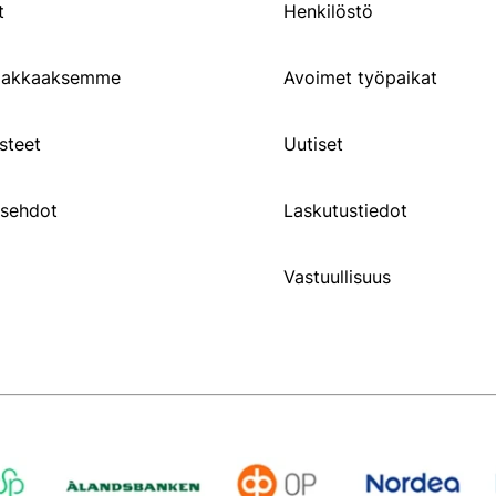
t
Henkilöstö
siakkaaksemme
Avoimet työpaikat
steet
Uutiset
usehdot
Laskutustiedot
Vastuullisuus