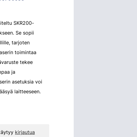
iteltu SKR200-
kseen. Se sopii
ille, tarjoten
laserin toimintaa
sävaruste tekee
mpaa ja
erin asetuksia voi
ääsyä laitteeseen.
 täytyy
kirjautua