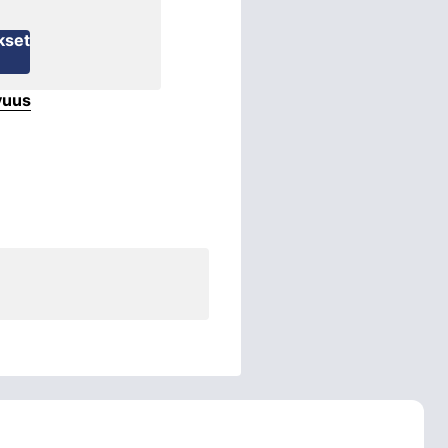
kset
vuus