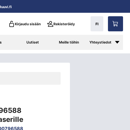
uuvi.fi
Kirjaudu sisään
Rekisteröidy
FI
s
Uutiset
Meille töihin
Yhteystiedot
796588
serille
00796588