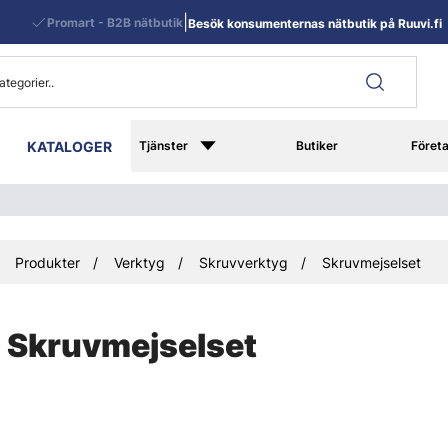
|
Promart - B2B nätbutik
Besök konsumenternas nätbutik på Ruuvi.fi
KATALOGER
Tjänster
Butiker
Föret
Produkter
Verktyg
Skruvverktyg
Skruvmejselset
Skruvmejselset