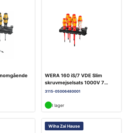
genomgående
WERA 160 iS/7 VDE Slim
skruvmejselsats 1000V 7
delar.
3115-05006480001
I lager
Wiha Zai Hause