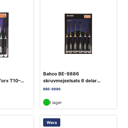
Bahco BE-9886
Torx T10–
skruvmejselsats 6 delar
PH/PZ/spår
BBE-9886
I lager
Wera