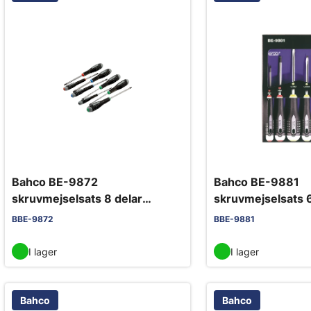
Bahco BE-9872
Bahco BE-9881
skruvmejselsats 8 delar
skruvmejselsats 6
PH/PZ/spår/torx
spår/PH
BBE-9872
BBE-9881
I lager
I lager
Bahco
Bahco