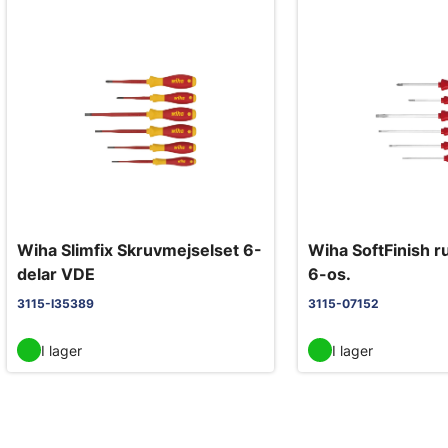
Wiha Slimfix Skruvmejselset 6-
Wiha SoftFinish ru
delar VDE
6-os.
3115-I35389
3115-07152
I lager
I lager