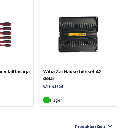
uvitalttasarja
Wiha Zai Hause bitsset 42
delar
WIH-44624
I lager
Produkter/Sida