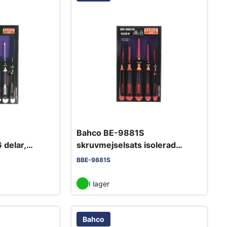
Bahco BE-9881S
 delar,
skruvmejselsats isolerad
1000V 5-delars, spår/PH
BBE-9881S
I lager
Bahco