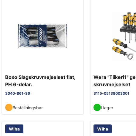
Boxo Slagskruvmejselset flat,
Wera "Tiikeri1" 
PH 6-delar.
skruvmejselset
3040-B61-S6
3115-05138003001
Beställningsbar
I lager
Wiha
Wiha