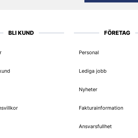
BLI KUND
FÖRETAG
r
Personal
 kund
Lediga jobb
Nyheter
svillkor
Fakturainformation
Ansvarsfullhet