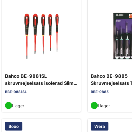
Bahco BE-9881SL
Bahco BE-9885
skruvmejselsats isolerad Slim
Skruvmejselsats 
5-delars spår/PH
T50, 5 delar.
BBE-9881SL
BBE-9885
I lager
I lager
Boxo
Wera