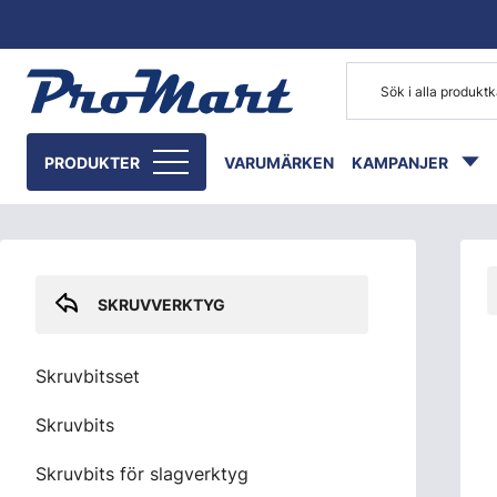
Gå till huvudinnehåll
Skip sidebar menu
PRODUKTER
VARUMÄRKEN
KAMPANJER
SKRUVVERKTYG
Skruvbitsset
Skruvbits
Skruvbits för slagverktyg