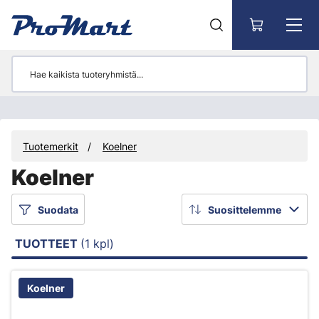
Siirry pääsisältöön
Tuotemerkit
Koelner
Koelner
Suodata
Suosittelemme
TUOTTEET
(1 kpl)
Koelner