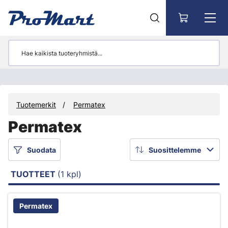
Siirry pääsisältöön
Tuotemerkit
Permatex
Permatex
Suodata
Suosittelemme
TUOTTEET
(1 kpl)
Permatex