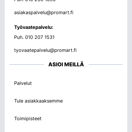
asiakaspalvelu@promart.fi
Työvaatepalvelu:
Puh.
010 207 1531
tyovaatepalvelu@promart.fi
ASIOI MEILLÄ
Palvelut
Tule asiakkaaksemme
Toimipisteet