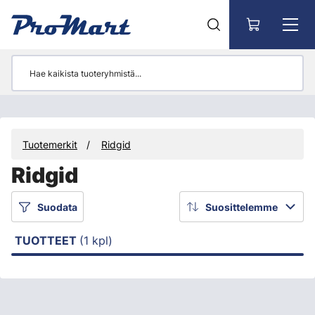
Siirry pääsisältöön
Tuotemerkit
Ridgid
Ridgid
Suodata
Suosittelemme
TUOTTEET
(1 kpl)