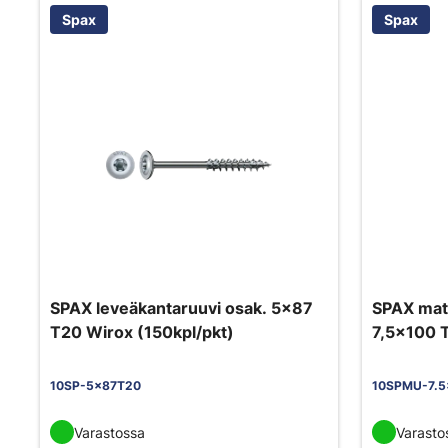
Spax
Spax
SPAX leveäkantaruuvi osak. 5x87
SPAX mat
T20 Wirox (150kpl/pkt)
7,5x100 
10SP-5x87T20
10SPMU-7.5
Varastossa
Varasto