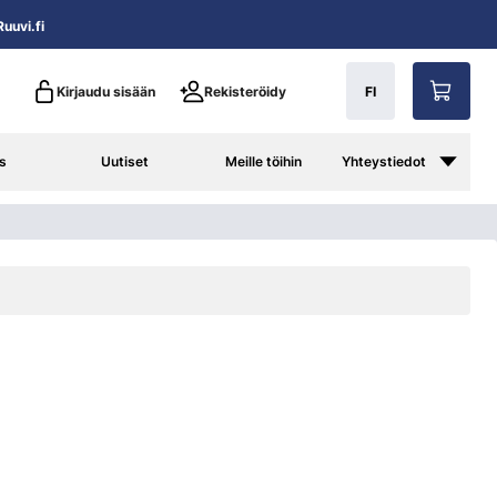
uuvi.fi
Kirjaudu sisään
Rekisteröidy
FI
s
Uutiset
Meille töihin
Yhteystiedot