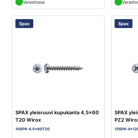
Varastossa
Varasto
Spax
Spax
SPAX yleisruuvi kupukanta 4,5x60
SPAX ylei
T20 Wirox
PZ2 Wiro
10SPK-4.5x60T20
10SPK-4x12