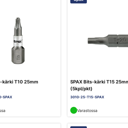
s-kärki T10 25mm
SPAX Bits-kärki T15 25m
)
(5kpl/pkt)
0-SPAX
3010-25-T15-SPAX
ssa
Varastossa