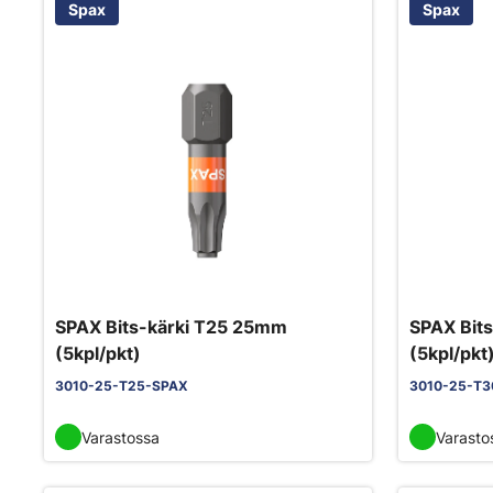
Spax
Spax
SPAX Bits-kärki T25 25mm
SPAX Bit
(5kpl/pkt)
(5kpl/pkt
3010-25-T25-SPAX
3010-25-T3
Varastossa
Varasto