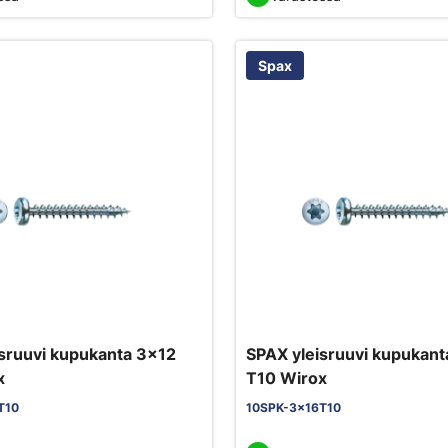
Spax
sruuvi kupukanta 3x12
SPAX yleisruuvi kupukan
x
T10 Wirox
T10
10SPK-3x16T10