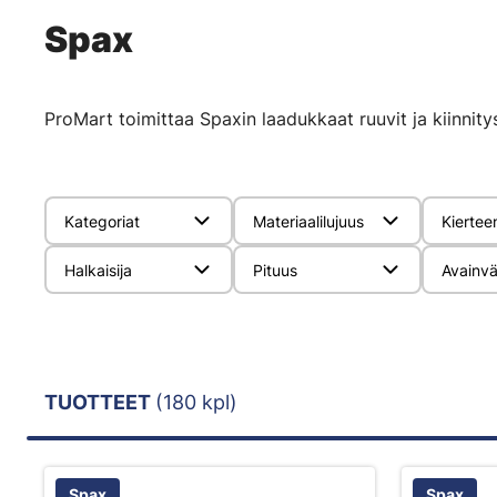
Spax
ProMart toimittaa Spaxin laadukkaat ruuvit ja kiinnity
Kategoriat
Materiaalilujuus
Kiertee
Halkaisija
Pituus
Avainvä
TUOTTEET
(180 kpl)
Spax
Spax