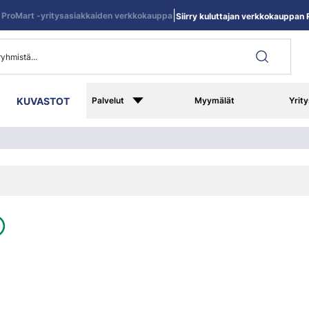
|
ProMart -yritysasiakkaiden verkkokauppa
Siirry kuluttajan verkkokauppan R
KUVASTOT
Palvelut
Myymälät
Yrity