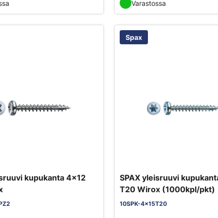
ssa
Varastossa
Spax
sruuvi kupukanta 4x12
SPAX yleisruuvi kupukant
x
T20 Wirox (1000kpl/pkt)
PZ2
10SPK-4x15T20