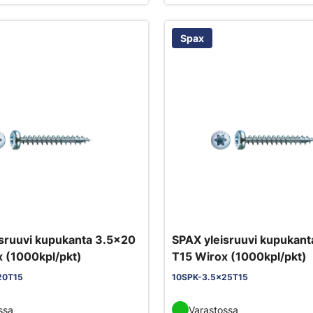
Spax
sruuvi kupukanta 3.5x20
SPAX yleisruuvi kupukant
 (1000kpl/pkt)
T15 Wirox (1000kpl/pkt)
20T15
10SPK-3.5x25T15
ssa
Varastossa