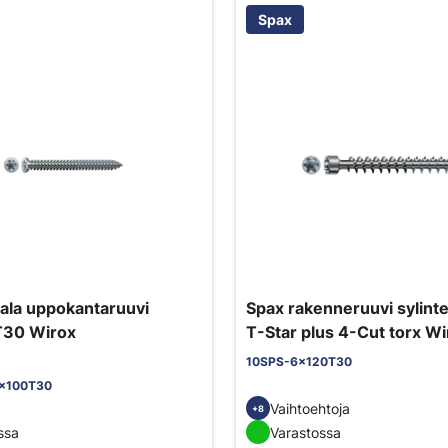
Spax
ala uppokantaruuvi
Spax rakenneruuvi sylinte
T30 Wirox
T-Star plus 4-Cut torx Wi
10SPS-6x120T30
x100T30
Vaihtoehtoja
+8
ssa
Varastossa