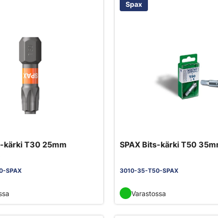
Spax
s-kärki T30 25mm
SPAX Bits-kärki T50 35
)
0-SPAX
3010-35-T50-SPAX
ssa
Varastossa