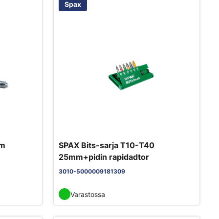
Spax
mm
SPAX Bits-sarja T10-T40
25mm+pidin rapidadtor
3010-5000009181309
Varastossa