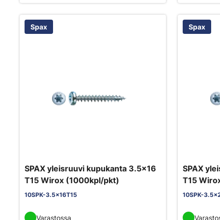
Spax
Spax
SPAX yleisruuvi kupukanta 3.5x16
SPAX ylei
T15 Wirox (1000kpl/pkt)
T15 Wirox
10SPK-3.5x16T15
10SPK-3.5x
Varastossa
Varasto