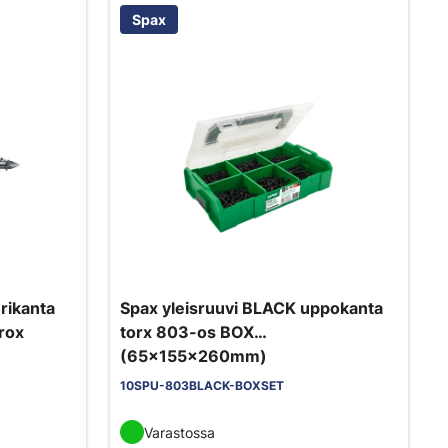
Spax
rikanta
Spax yleisruuvi BLACK uppokanta
rox
torx 803-os BOX
(65x155x260mm)
10SPU-803BLACK-BOXSET
Varastossa