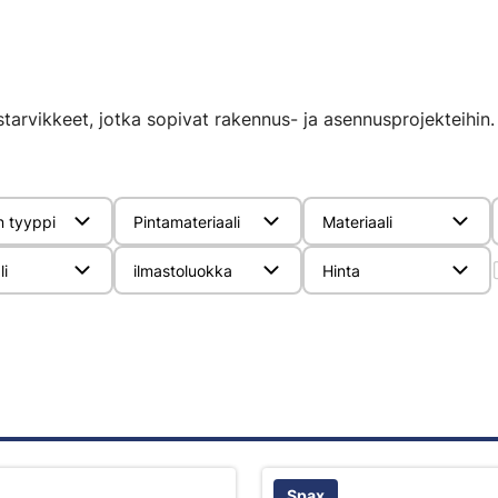
starvikkeet, jotka sopivat rakennus- ja asennusprojekteihin.
n tyyppi
Pintamateriaali
Materiaali
li
ilmastoluokka
Hinta
Spax