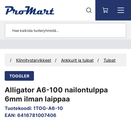
Siirry pääsisältöön
teet
Kiinnitystarvikkeet
Ankkurit ja tulpat
Tulpat
TOGGLER
Alligator A6-100 nailontulppa
6mm ilman laippaa
Tuotekoodi
:
1TOG-A6-10
EAN
:
6416781007406
Ohita kuvat