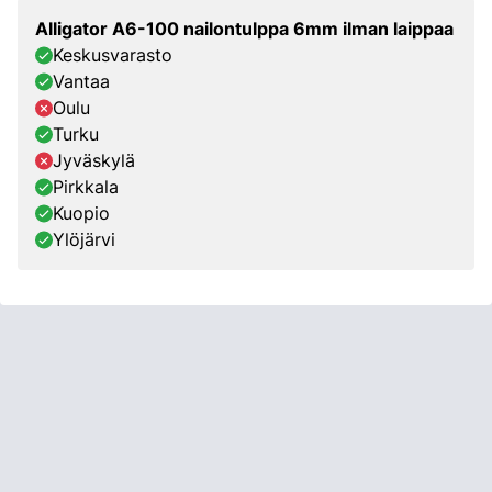
Alligator A6-100 nailontulppa 6mm ilman laippaa
Keskusvarasto
Vantaa
Oulu
Turku
Jyväskylä
Pirkkala
Kuopio
Ylöjärvi