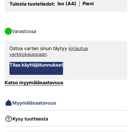
Iso (A4)
Pieni
Tulosta tuotetiedot:
|
Varastossa
Ostoa varten sinun täytyy
kirjautua
verkkokauppaan
.
Tilaa käyttäjätunnukset
Katso myymäläsaatavuus
Myymäläsaatavuus
Kysy tuotteesta