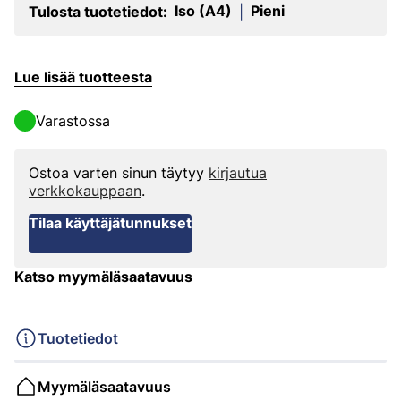
Iso (A4)
Pieni
Tulosta tuotetiedot:
|
Lue lisää tuotteesta
Varastossa
Ostoa varten sinun täytyy
kirjautua
verkkokauppaan
.
Tilaa käyttäjätunnukset
Katso myymäläsaatavuus
Tuotetiedot
Myymäläsaatavuus