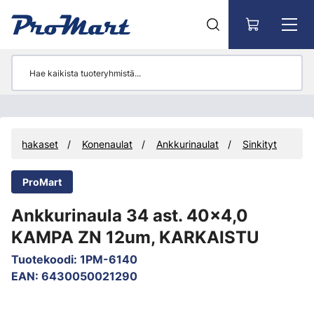
Siirry pääsisältöön
at ja hakaset
Konenaulat
Ankkurinaulat
Sinkityt
ProMart
Ankkurinaula 34 ast. 40x4,0
KAMPA ZN 12um, KARKAISTU
Tuotekoodi
:
1PM-6140
EAN
:
6430050021290
Ohita kuvat