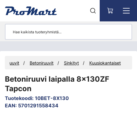
Siirry pääsisältöön
nusruuvit
Betoniruuvit
Sinkityt
Kuusiokantaiset
Betoniruuvi laipalla 8x130ZF
Tapcon
Tuotekoodi
:
10BET-8X130
EAN
:
5701291558434
Ohita kuvat