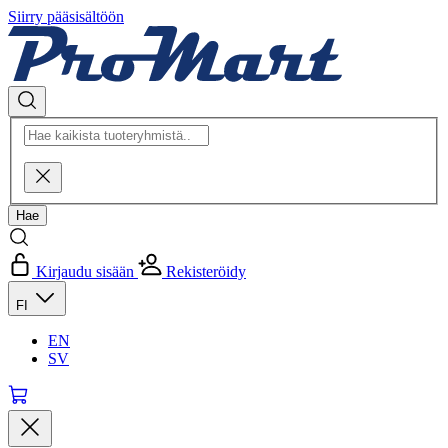
Siirry pääsisältöön
Kirjaudu sisään
Rekisteröidy
FI
EN
SV