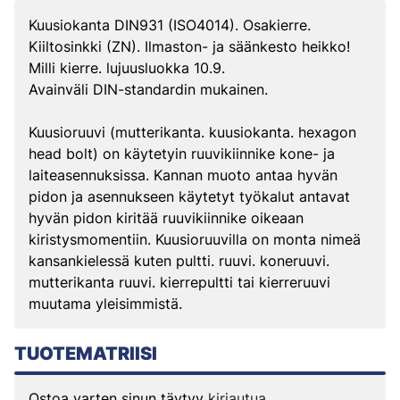
Kuusiokanta DIN931 (ISO4014). Osakierre.
Kiiltosinkki (ZN). Ilmaston- ja säänkesto heikko!
Milli kierre. lujuusluokka 10.9.
Avainväli DIN-standardin mukainen.
Kuusioruuvi (mutterikanta. kuusiokanta. hexagon
head bolt) on käytetyin ruuvikiinnike kone- ja
laiteasennuksissa. Kannan muoto antaa hyvän
pidon ja asennukseen käytetyt työkalut antavat
hyvän pidon kiritää ruuvikiinnike oikeaan
kiristysmomentiin. Kuusioruuvilla on monta nimeä
kansankielessä kuten pultti. ruuvi. koneruuvi.
mutterikanta ruuvi. kierrepultti tai kierreruuvi
muutama yleisimmistä.
TUOTEMATRIISI
Ostoa varten sinun täytyy
kirjautua