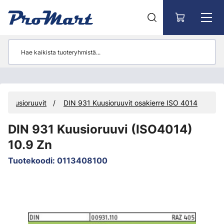
Siirry pääsisältöön
Kuusioruuvit
DIN 931 Kuusioruuvit osakierre ISO 4014
DIN 931 Kuusioruuvi (ISO4014)
10.9 Zn
Tuotekoodi
:
0113408100
Ohita kuvat