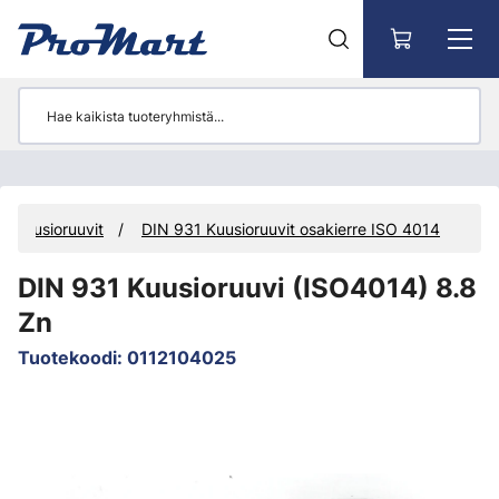
Siirry pääsisältöön
Kuusioruuvit
DIN 931 Kuusioruuvit osakierre ISO 4014
DIN 931 Kuusioruuvi (ISO4014) 8.8
Zn
Tuotekoodi
:
0112104025
Ohita kuvat