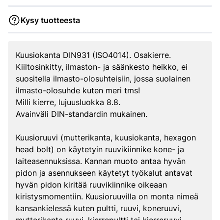
Kysy tuotteesta
Kuusiokanta DIN931 (ISO4014). Osakierre.
Kiiltosinkitty, ilmaston- ja säänkesto heikko, ei
suositella ilmasto-olosuhteisiin, jossa suolainen
ilmasto-olosuhde kuten meri tms!
Milli kierre, lujuusluokka 8.8.
Avainväli DIN-standardin mukainen.
Kuusioruuvi (mutterikanta, kuusiokanta, hexagon
head bolt) on käytetyin ruuvikiinnike kone- ja
laiteasennuksissa. Kannan muoto antaa hyvän
pidon ja asennukseen käytetyt työkalut antavat
hyvän pidon kiritää ruuvikiinnike oikeaan
kiristysmomentiin. Kuusioruuvilla on monta nimeä
kansankielessä kuten pultti, ruuvi, koneruuvi,