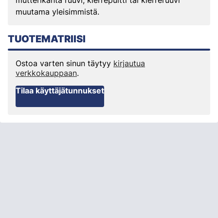
mutterikanta ruuvi, kierrepultti tai kierreruuvi
muutama yleisimmistä.
TUOTEMATRIISI
Ostoa varten sinun täytyy
kirjautua
verkkokauppaan
.
Tilaa käyttäjätunnukset