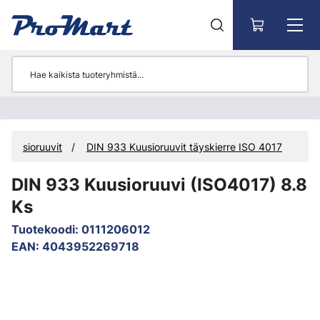
Siirry pääsisältöön
Kuusioruuvit
DIN 933 Kuusioruuvit täyskierre ISO 4017
DIN 933 Kuusioruuvi (ISO4017) 8.8
Ks
Tuotekoodi
:
0111206012
EAN
:
4043952269718
Ohita kuvat