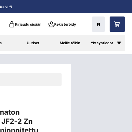
uuvi.fi
Kirjaudu sisään
Rekisteröidy
FI
s
Uutiset
Meille töihin
Yhteystiedot
amaton
 JF2-2 Zn
innoitettu