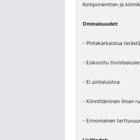
Komponenttien ja kiinnikk
Ominaisuudet:
- Pintakarkaistua teräs
- Esikoottu tiivistealusl
- Ei pintaluistoa
- Kiinnittäminen ilman r
- Erinomainen tarttuvu