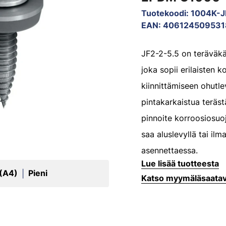
Tuotekoodi
:
1004K-J
EAN
:
406124509531
JF2-2-5.5 on teräväkä
joka sopii erilaisten 
kiinnittämiseen ohutlev
pintakarkaistua teräs
pinnoite korroosiosuo
saa aluslevyllä tai ilma
asennettaessa.
Lue lisää tuotteesta
 (A4)
Pieni
|
Katso myymäläsaata