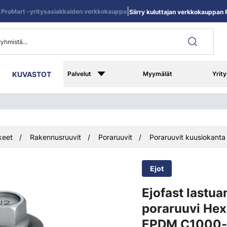
|
ProMart -yritysasiakkaiden verkkokauppa
Siirry kuluttajan verkkokauppan R
KUVASTOT
Palvelut
Myymälät
Yrity
keet
Rakennusruuvit
Poraruuvit
Poraruuvit kuusiokanta
Ejot
Ejofast lastu
poraruuvi Hex
EPDM C1000-p