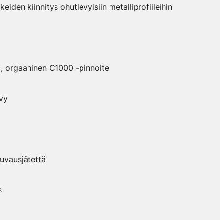
eiden kiinnitys ohutlevyisiin metalliprofiileihin
tä, orgaaninen C1000 -pinnoite
evy
uuvausjätettä
us