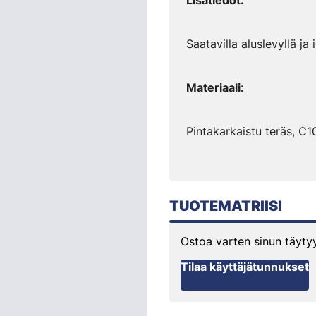
Lisätiedot:
Saatavilla aluslevyllä ja
Materiaali:
Pintakarkaistu teräs, C
TUOTEMATRIISI
Ostoa varten sinun täyt
Tilaa käyttäjätunnukset