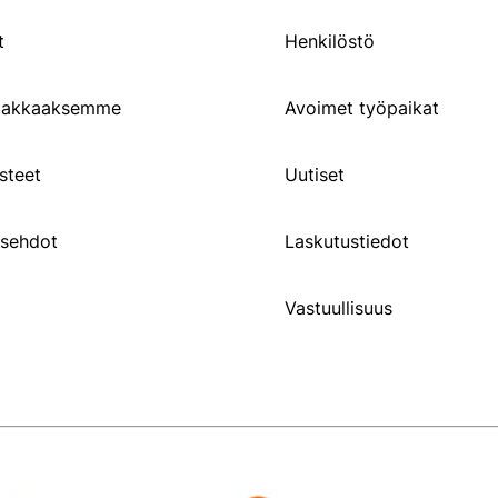
t
Henkilöstö
siakkaaksemme
Avoimet työpaikat
steet
Uutiset
usehdot
Laskutustiedot
Vastuullisuus