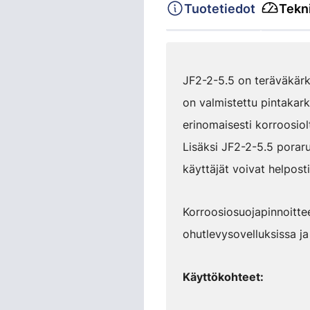
Tuotetiedot
Tekni
JF2-2-5.5 on teräväkärki
on valmistettu pintakark
erinomaisesti korroosiol
Lisäksi JF2-2-5.5 poraru
käyttäjät voivat helpost
Korroosiosuojapinnoitte
ohutlevysovelluksissa ja
Käyttökohteet: