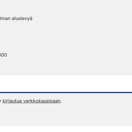
 ilman aluslevyä
1000
yy
kirjautua verkkokauppaan
.