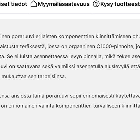
set tiedot
Myymäläsaatavuus
Kysy tuottees
nen poraruuvi erilaisten komponenttien kiinnittämiseen ohut
aistusta teräksestä, jossa on orgaaninen C1000-pinnoite, j
ta. Se ei luista asennettaessa levyn pinnalla, mikä tekee as
uvi on saatavana sekä valmiiksi asennetulla aluslevyllä että 
i mukauttaa sen tarpeisiinsa.
ensa ansiosta tämä poraruuvi sopii erinomaisesti käytettäv
 on erinomainen valinta komponenttien turvalliseen kiinnit