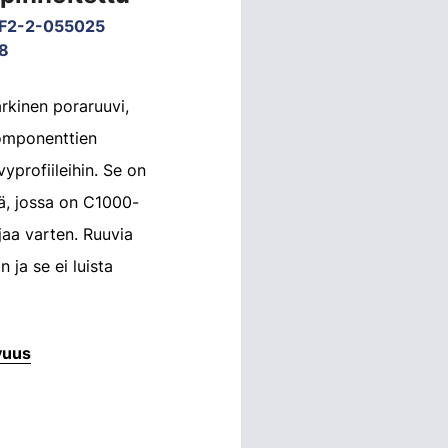
F2-2-055025
8
rkinen poraruuvi,
komponenttien
yprofiileihin. Se on
tä, jossa on C1000-
jaa varten. Ruuvia
n ja se ei luista
vuus