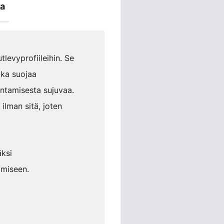
ta
levyprofiileihin. Se
oka suojaa
entamisesta sujuvaa.
ilman sitä, joten
äksi
tämiseen.