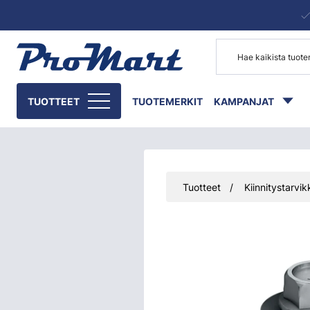
Siirry pääsisältöön
TUOTTEET
TUOTEMERKIT
KAMPANJAT
Tuotteet
Kiinnitystarvik
Ohita kuvat