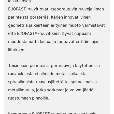
leikkuuosaa.
EJOFAST-ruuvit ovat itseporautuvia ruuveja ilman
perinteistä poraterää. Kärjen innovatiivinen
geometria ja kierteen erityinen muoto varmistavat
että EJOFAST®-ruuvit kiinnittyvät nopeasti
muodostamatta lastua ja tarjoavat erittäin lujan
liitoksen.
Toisin kuin perinteisiä poraruuveja käytettäessä
ruuvauksesta ei aiheudu metallisuikaleita,
spiraalimaista ruuvausjätettä tai spiraalimaisia
metallimuruja, jotka sotkevat ja voivat jäädä
ruostumaan pinnoille.
Itseporaava EJOFAST soveltuu erityisen hyvin