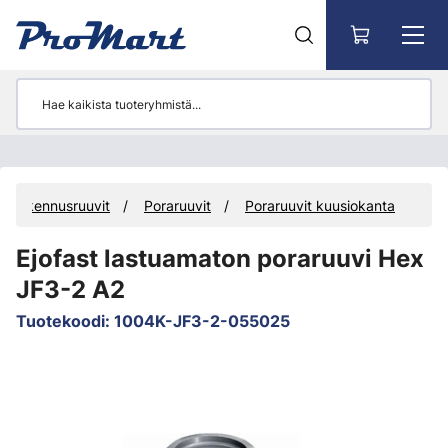
Siirry pääsisältöön
Rakennusruuvit
Poraruuvit
Poraruuvit kuusiokanta
Ejofast lastuamaton poraruuvi Hex
JF3-2 A2
Tuotekoodi
:
1004K-JF3-2-055025
Ohita kuvat