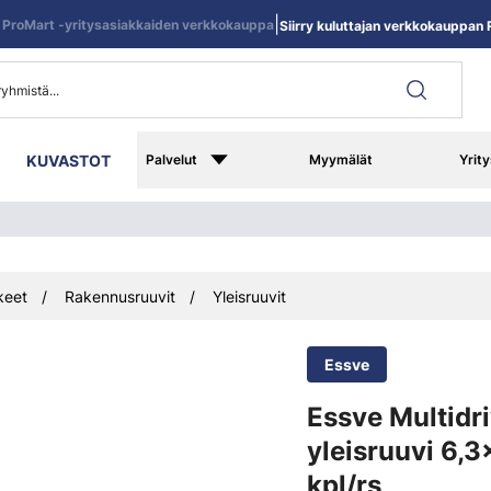
|
ProMart -yritysasiakkaiden verkkokauppa
Siirry kuluttajan verkkokauppan R
KUVASTOT
Palvelut
Myymälät
Yrity
keet
Rakennusruuvit
Yleisruuvit
Essve
Essve Multidr
yleisruuvi 6,
kpl/rs