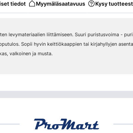
set tiedot
Myymäläsaatavuus
Kysy tuottees
ten levymateriaalien liittämiseen. Suuri puristusvoima - puri
opputulos. Sopii hyvin keittiökaappien tai kirjahyllyjen asent
kas, valkoinen ja musta.