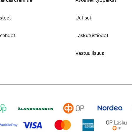
siakkaaksemme
Avoimet työpaikat
steet
Uutiset
usehdot
Laskutustiedot
Vastuullisuus