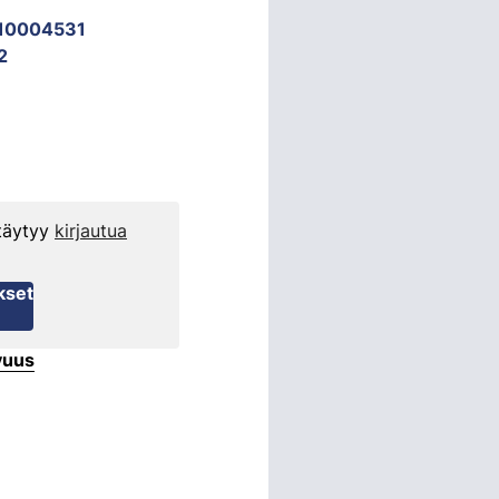
10004531
2
 täytyy
kirjautua
kset
vuus