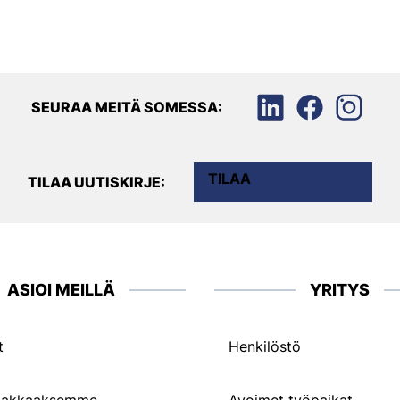
SEURAA MEITÄ SOMESSA:
TILAA
TILAA UUTISKIRJE:
ASIOI MEILLÄ
YRITYS
t
Henkilöstö