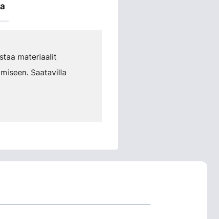
ta
staa materiaalit
amiseen. Saatavilla