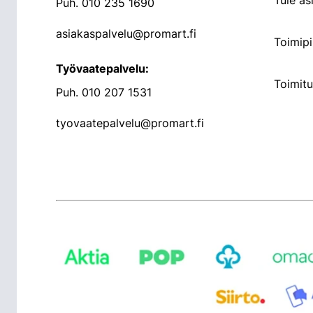
Tule a
Puh.
010 235 1690
asiakaspalvelu@promart.fi
Toimipi
Työvaatepalvelu:
Toimit
Puh.
010 207 1531
tyovaatepalvelu@promart.fi