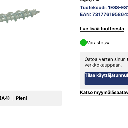
Tuotekoodi
:
1ESS-ES
EAN
:
731776195864
Lue lisää tuotteesta
Varastossa
Ostoa varten sinun
verkkokauppaan
.
Tilaa käyttäjätunnu
Katso myymäläsaata
 (A4)
Pieni
|