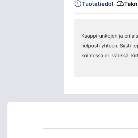
Tuotetiedot
Tekni
Kaappirunkojen ja erilais
helposti yhteen. Siisti l
kolmessa eri värissä: kir