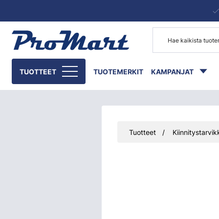
Siirry pääsisältöön
TUOTTEET
TUOTEMERKIT
KAMPANJAT
Tuotteet
Kiinnitystarvik
Ohita kuvat