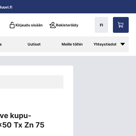
uuvi.fi
Kirjaudu sisään
Rekisteröidy
FI
s
Uutiset
Meille töihin
Yhteystiedot
ive kupu-
3x50 Tx Zn 75