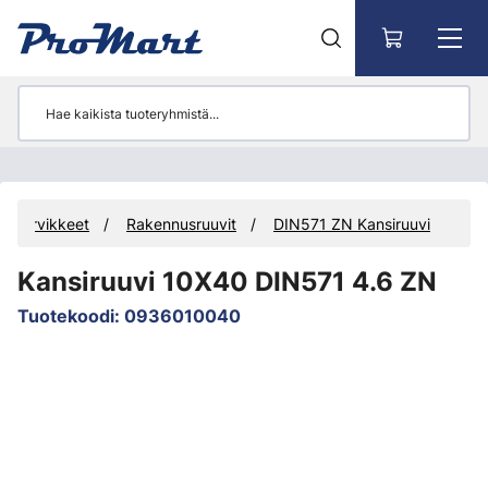
Siirry pääsisältöön
tystarvikkeet
Rakennusruuvit
DIN571 ZN Kansiruuvi
Kansiruuvi 10X40 DIN571 4.6 ZN
Tuotekoodi
:
0936010040
Ohita kuvat