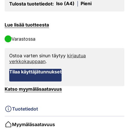
Iso (A4)
Pieni
Tulosta tuotetiedot:
|
Lue lisää tuotteesta
Varastossa
Ostoa varten sinun täytyy
kirjautua
verkkokauppaan
.
Tilaa käyttäjätunnukset
Katso myymäläsaatavuus
Tuotetiedot
Myymäläsaatavuus