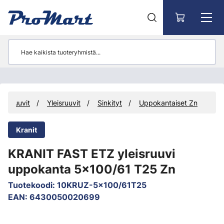
Siirry pääsisältöön
nusruuvit
Yleisruuvit
Sinkityt
Uppokantaiset Zn
Kranit
KRANIT FAST ETZ yleisruuvi
uppokanta 5x100/61 T25 Zn
Tuotekoodi
:
10KRUZ-5x100/61T25
EAN
:
6430050020699
Ohita kuvat