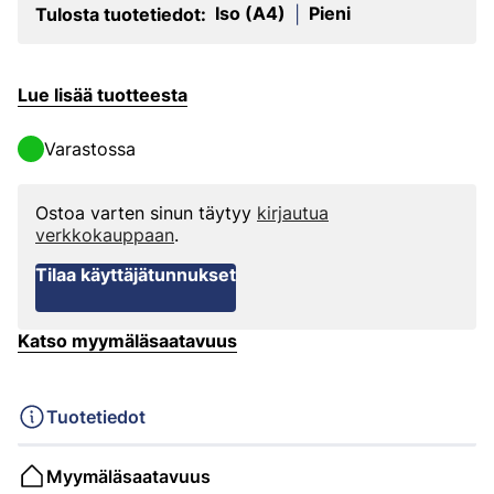
Iso (A4)
Pieni
Tulosta tuotetiedot:
|
Lue lisää tuotteesta
Varastossa
Ostoa varten sinun täytyy
kirjautua
verkkokauppaan
.
Tilaa käyttäjätunnukset
Katso myymäläsaatavuus
Tuotetiedot
Myymäläsaatavuus