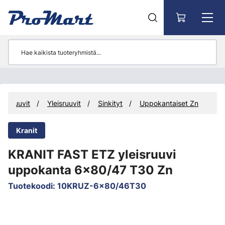
Siirry pääsisältöön
nusruuvit
Yleisruuvit
Sinkityt
Uppokantaiset Zn
Kranit
KRANIT FAST ETZ yleisruuvi
uppokanta 6x80/47 T30 Zn
Tuotekoodi
:
10KRUZ-6x80/46T30
Ohita kuvat