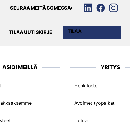
SEURAA MEITÄ SOMESSA:
TILAA
TILAA UUTISKIRJE:
ASIOI MEILLÄ
YRITYS
t
Henkilöstö
siakkaaksemme
Avoimet työpaikat
steet
Uutiset