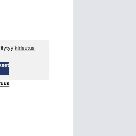
 täytyy
kirjautua
kset
vuus