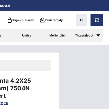
uuvi.fi
Kirjaudu sisään
Rekisteröidy
FI
s
Uutiset
Meille töihin
Yhteystiedot
nta 4.2X25
mm) 7504N
rt
2025