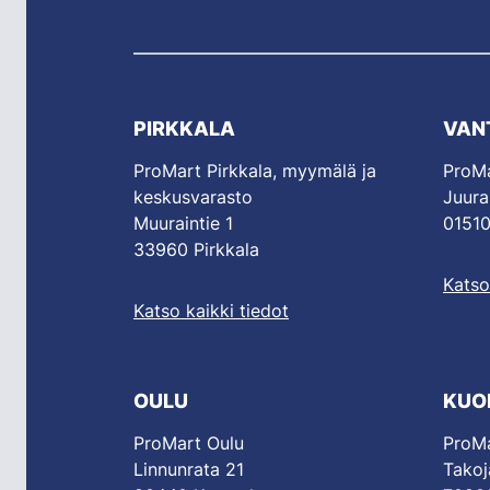
PIRKKALA
VAN
ProMart Pirkkala, myymälä ja
ProMa
keskusvarasto
Juura
Muuraintie 1
01510
33960 Pirkkala
Katso
Katso kaikki tiedot
OULU
KUO
ProMart Oulu
ProMa
Linnunrata 21
Takoj