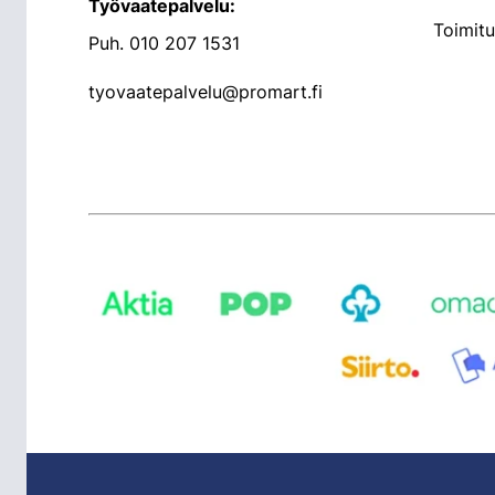
Työvaatepalvelu:
Toimit
Puh.
010 207 1531
tyovaatepalvelu@promart.fi