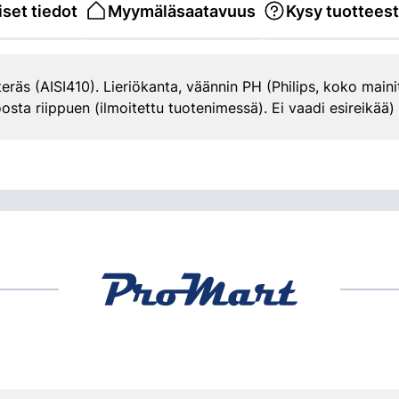
set tiedot
Myymäläsaatavuus
Kysy tuottees
eräs (AISI410). Lieriökanta, väännin PH (Philips, koko maini
sta riippuen (ilmoitettu tuotenimessä). Ei vaadi esireikää)