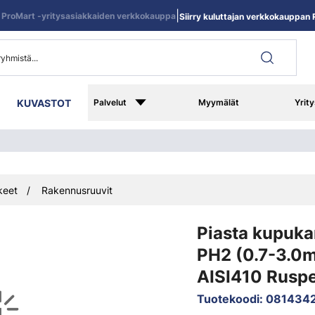
|
ProMart -yritysasiakkaiden verkkokauppa
Siirry kuluttajan verkkokauppan R
KUVASTOT
Palvelut
Myymälät
Yrity
keet
Rakennusruuvit
Piasta kupuka
PH2 (0.7-3.0
AISI410 Ruspe
Tuotekoodi
:
081434