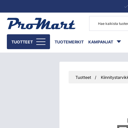
Siirry pääsisältöön
TUOTTEET
TUOTEMERKIT
KAMPANJAT
Tuotteet
Kiinnitystarvik
Ohita kuvat