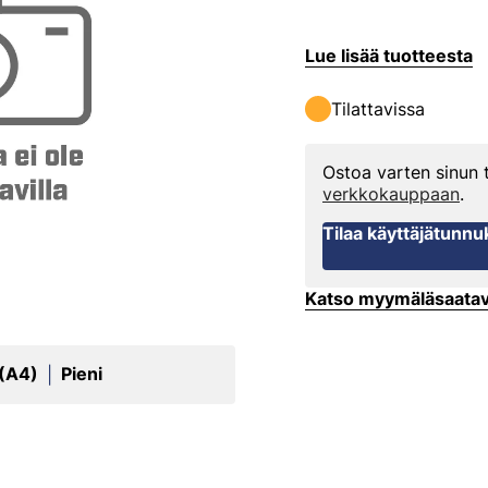
Lue lisää tuotteesta
Tilattavissa
Ostoa varten sinun
verkkokauppaan
.
Tilaa käyttäjätunnu
Katso myymäläsaata
 (A4)
Pieni
|