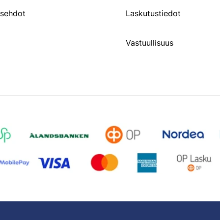
usehdot
Laskutustiedot
Vastuullisuus