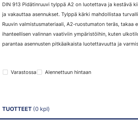
DIN 913 Pidätinruuvi tylppä A2 on luotettava ja kestävä ki
ja vakauttaa asennukset. Tylppä kärki mahdollistaa turvall
Ruuvin valmistusmateriaali, A2-ruostumaton teräs, takaa 
ihanteellisen valinnan vaativiin ympäristöihin, kuten ulkotil
parantaa asennusten pitkäaikaista luotettavuutta ja varmi
Varastossa
Alennettuun hintaan
TUOTTEET
(0 kpl)