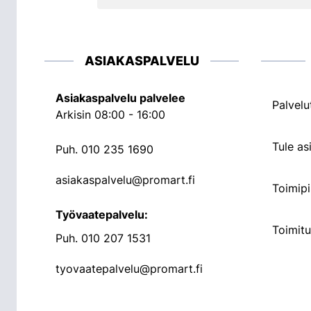
ASIAKASPALVELU
Asiakaspalvelu palvelee
Palvelu
Arkisin 08:00 - 16:00
Tule a
Puh.
010 235 1690
asiakaspalvelu@promart.fi
Toimipi
Työvaatepalvelu:
Toimit
Puh.
010 207 1531
tyovaatepalvelu@promart.fi