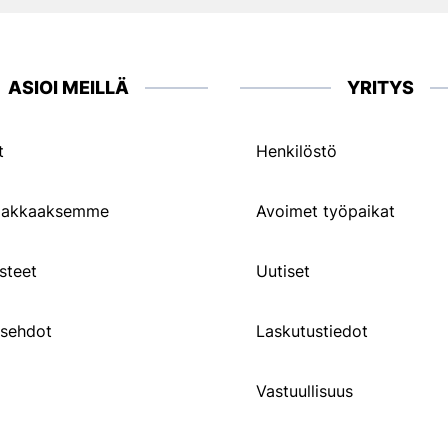
ASIOI MEILLÄ
YRITYS
t
Henkilöstö
siakkaaksemme
Avoimet työpaikat
steet
Uutiset
usehdot
Laskutustiedot
Vastuullisuus