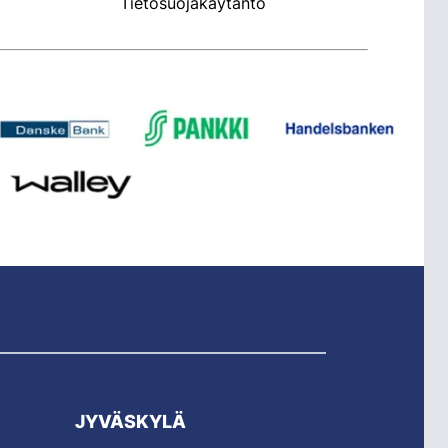
Tietosuojakäytäntö
JYVÄSKYLÄ