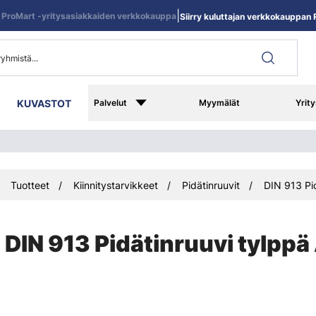
|
ProMart -yritysasiakkaiden verkkokauppa
Siirry kuluttajan verkkokauppan R
KUVASTOT
Palvelut
Myymälät
Yrity
Tuotteet
Kiinnitystarvikkeet
Pidätinruuvit
DIN 913 Pi
DIN 913 Pidätinruuvi tylppä