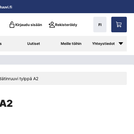
uuvi.fi
Kirjaudu sisään
Rekisteröidy
FI
s
Uutiset
Meille töihin
Yhteystiedot
dätinruuvi tylppä A2
 A2