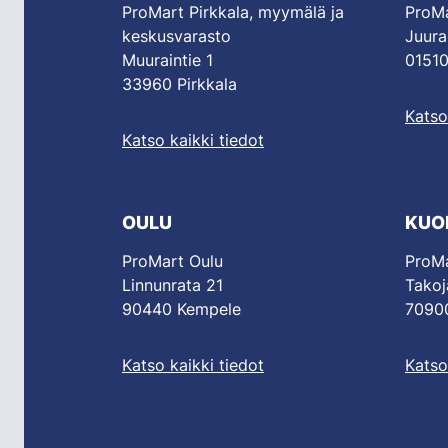
ProMart Pirkkala, myymälä ja
ProMa
keskusvarasto
Juura
Muuraintie 1
01510
33960 Pirkkala
Katso
Katso kaikki tiedot
OULU
KUO
ProMart Oulu
ProMa
Linnunrata 21
Takoj
90440 Kempele
70900
Katso kaikki tiedot
Katso