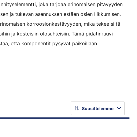
innityselementti, joka tarjoaa erinomaisen pitävyyden
isen ja tukevan asennuksen estäen osien liikkumisen.
erinomaisen korroosionkestävyyden, mikä tekee siitä
oihin ja kosteisiin olosuhteisiin. Tämä pidätinruuvi
staa, että komponentit pysyvät paikoillaan.
Suosittelemme