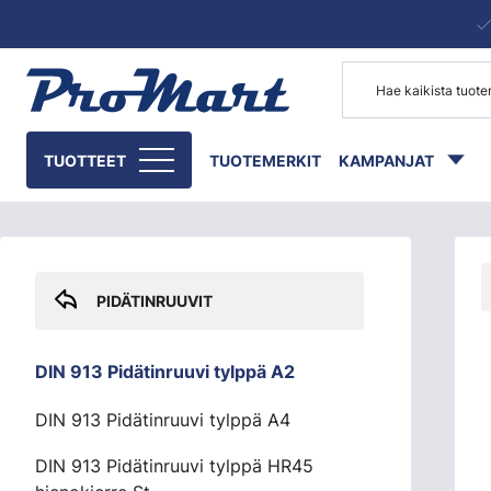
Siirry pääsisältöön
Skip sidebar menu
TUOTTEET
TUOTEMERKIT
KAMPANJAT
PIDÄTINRUUVIT
DIN 913 Pidätinruuvi tylppä A2
DIN 913 Pidätinruuvi tylppä A4
DIN 913 Pidätinruuvi tylppä HR45