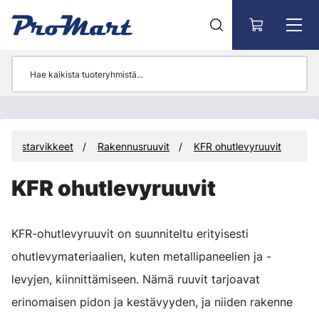
Siirry pääsisältöön
innitystarvikkeet
Rakennusruuvit
KFR ohutlevyruuvit
KFR ohutlevyruuvit
KFR-ohutlevyruuvit on suunniteltu erityisesti
ohutlevymateriaalien, kuten metallipaneelien ja -
levyjen, kiinnittämiseen. Nämä ruuvit tarjoavat
erinomaisen pidon ja kestävyyden, ja niiden rakenne