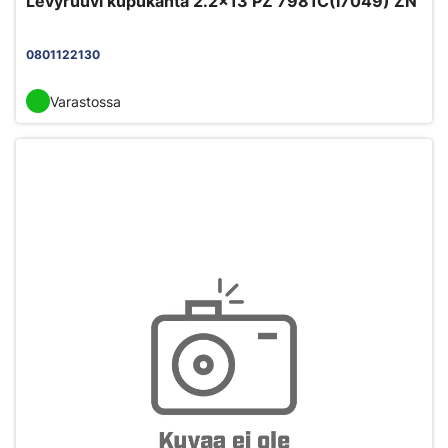
Levyruuvi kupukanta 2.2x13 PZ 7981C(I7049) ZN
0801122130
Varastossa