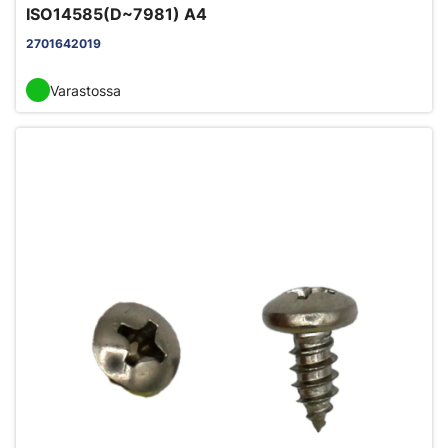
ISO14585(D~7981) A4
2701642019
Varastossa