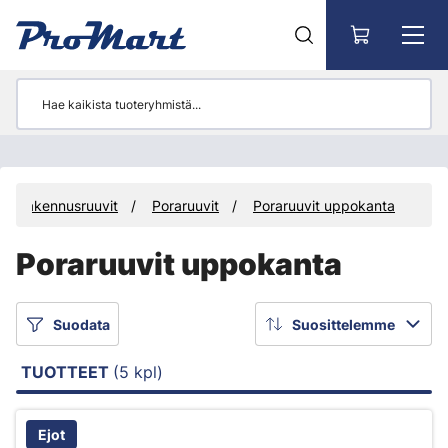
Siirry pääsisältöön
Rakennusruuvit
Poraruuvit
Poraruuvit uppokanta
Poraruuvit uppokanta
Suodata
Suosittelemme
TUOTTEET
(5 kpl)
Ejot