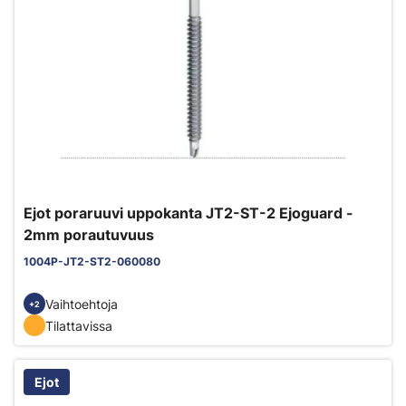
Ejot poraruuvi uppokanta JT2-ST-2 Ejoguard -
2mm porautuvuus
1004P-JT2-ST2-060080
Vaihtoehtoja
+2
Tilattavissa
Ejot