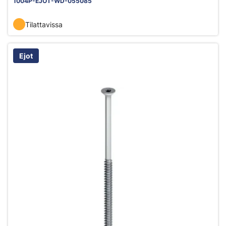
1004P-EJOT-WD-055085
Tilattavissa
Ejot