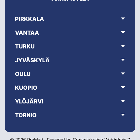
PIRKKALA
VANTAA
TURKU
JYVÄSKYLÄ
OULU
KUOPIO
YLÖJÄRVI
TORNIO
© 2026 ProMart
Powered by
Creamarketing WebAdmin 7