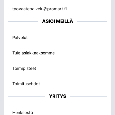
tyovaatepalvelu@promart.fi
ASIOI MEILLÄ
Palvelut
Tule asiakkaaksemme
Toimipisteet
Toimitusehdot
YRITYS
Henkilöstö