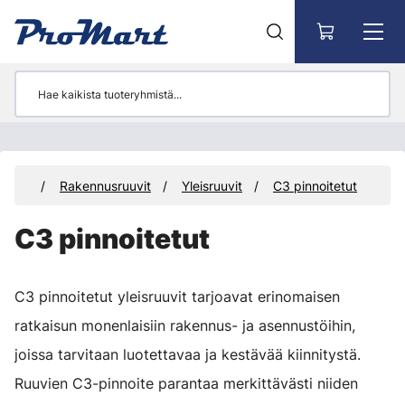
Siirry pääsisältöön
ikkeet
Rakennusruuvit
Yleisruuvit
C3 pinnoitetut
C3 pinnoitetut
C3 pinnoitetut yleisruuvit tarjoavat erinomaisen
ratkaisun monenlaisiin rakennus- ja asennustöihin,
joissa tarvitaan luotettavaa ja kestävää kiinnitystä.
Ruuvien C3-pinnoite parantaa merkittävästi niiden