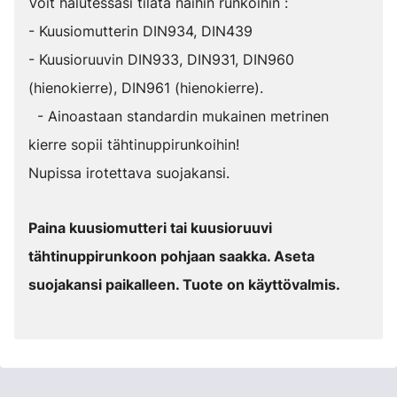
Voit halutessasi tilata näihin runkoihin :
- Kuusiomutterin DIN934, DIN439
- Kuusioruuvin DIN933, DIN931, DIN960
(hienokierre), DIN961 (hienokierre).
- Ainoastaan standardin mukainen metrinen
kierre sopii tähtinuppirunkoihin!
Nupissa irotettava suojakansi.
Paina kuusiomutteri tai kuusioruuvi
tähtinuppirunkoon pohjaan saakka. Aseta
suojakansi paikalleen. Tuote on käyttövalmis.