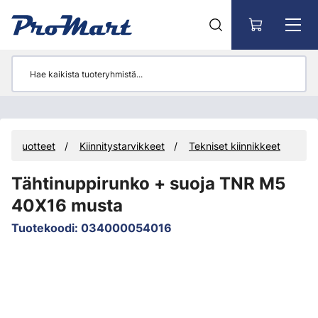
Siirry pääsisältöön
Tuotteet
Kiinnitystarvikkeet
Tekniset kiinnikkeet
Tähtinuppirunko + suoja TNR M5
40X16 musta
Tuotekoodi
:
034000054016
Ohita kuvat