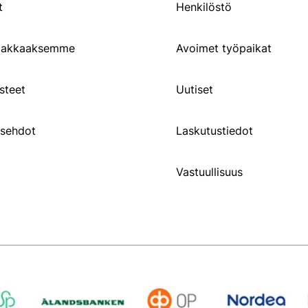
t
Henkilöstö
siakkaaksemme
Avoimet työpaikat
steet
Uutiset
usehdot
Laskutustiedot
Vastuullisuus