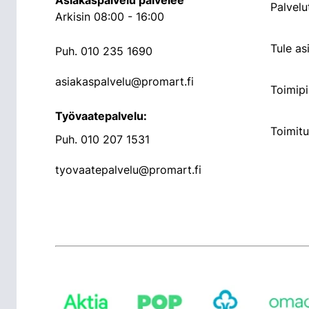
Asiakaspalvelu palvelee
Palvelu
Arkisin 08:00 - 16:00
Tule a
Puh.
010 235 1690
asiakaspalvelu@promart.fi
Toimipi
Työvaatepalvelu:
Toimit
Puh.
010 207 1531
tyovaatepalvelu@promart.fi