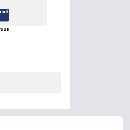
kset
vuus