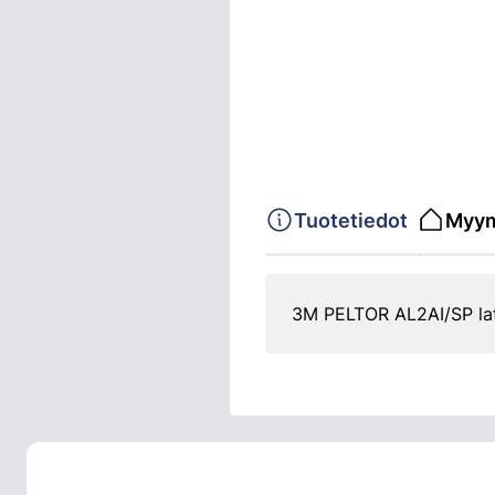
Tuotetiedot
Myym
3M PELTOR AL2AI/SP lat