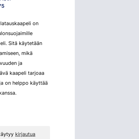
75
atauskaapeli on
lonsuojaimille
eli. Sitä käytetään
aamiseen, mikä
ivuuden ja
ävä kaapeli tarjoaa
ja on helppo käyttää
kanssa.
 täytyy
kirjautua