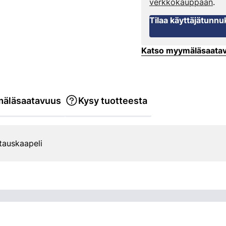
verkkokauppaan
.
Tilaa käyttäjätunnu
Katso myymäläsaata
äläsaatavuus
Kysy tuotteesta
auskaapeli