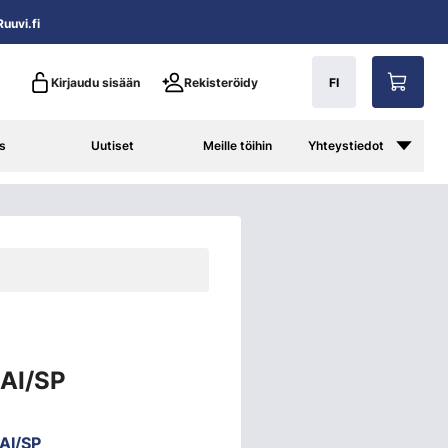
uuvi.fi
Kirjaudu sisään
Rekisteröidy
FI
s
Uutiset
Meille töihin
Yhteystiedot
2AI/SP
AI/SP