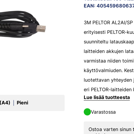
EAN
:
40545968063
3M PELTOR AL2AI/SP l
erityisesti PELTOR-kuu
suunniteltu latauskaap
laitteiden akkujen lat
varmistaa niiden toim
käyttövalmiuden. Kest
luotettavan yhteyden 
eri PELTOR-laitteiden 
Lue lisää tuotteesta
 (A4)
Pieni
|
Varastossa
Ostoa varten sinun