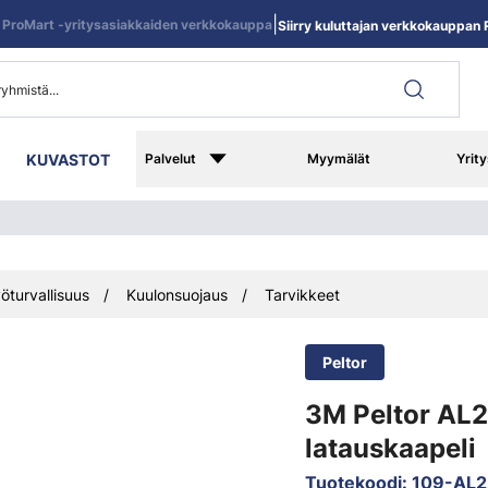
|
ProMart -yritysasiakkaiden verkkokauppa
Siirry kuluttajan verkkokauppan R
KUVASTOT
Palvelut
Myymälät
Yrity
öturvallisuus
Kuulonsuojaus
Tarvikkeet
Peltor
3M Peltor AL
latauskaapeli
Tuotekoodi
:
109-AL2