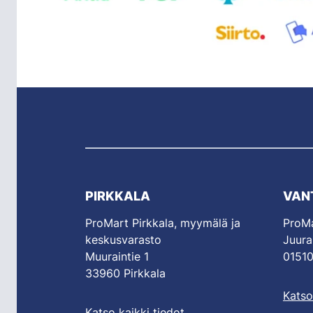
PIRKKALA
VAN
ProMart Pirkkala, myymälä ja
ProMa
keskusvarasto
Juura
Muuraintie 1
01510
33960 Pirkkala
Katso
Katso kaikki tiedot