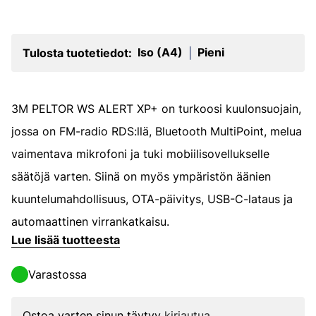
Iso (A4)
Pieni
Tulosta tuotetiedot:
|
3M PELTOR WS ALERT XP+ on turkoosi kuulonsuojain,
jossa on FM-radio RDS:llä, Bluetooth MultiPoint, melua
vaimentava mikrofoni ja tuki mobiilisovellukselle
säätöjä varten. Siinä on myös ympäristön äänien
kuuntelumahdollisuus, OTA-päivitys, USB-C-lataus ja
automaattinen virrankatkaisu.
Lue lisää tuotteesta
Varastossa
Ostoa varten sinun täytyy
kirjautua