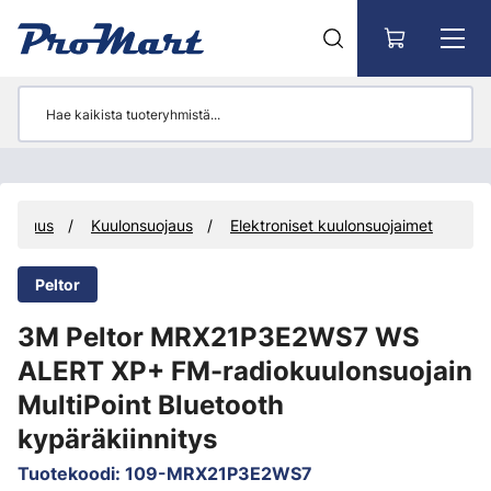
Siirry pääsisältöön
allisuus
Kuulonsuojaus
Elektroniset kuulonsuojaimet
Peltor
3M Peltor MRX21P3E2WS7 WS
ALERT XP+ FM-radiokuulonsuojain
MultiPoint Bluetooth
kypäräkiinnitys
Tuotekoodi
:
109-MRX21P3E2WS7