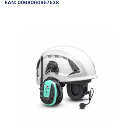
EAN
:
0068060857538
Ohita kuvat