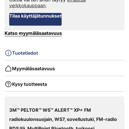
verkkokauppaan
.
Tilaa käyttäjätunnukset
Katso myymäläsaatavuus
Tuotetiedot
Myymäläsaatavuus
Kysy tuotteesta
3M™ PELTOR™ WS™ ALERT™ XP+ FM
radiokuulonsuojain, WS7, sovellustuki, FM-radio
RDS:llä, MultiPoint Bluetooth, turkoosi.