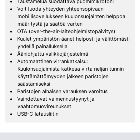
Taustamelua suodattava puomimikrofoni
Voit luoda yhteyden yhteensopivaan
mobiilisovellukseen kuulonsuojainten helppoa
määritystä ja säätöä varten
OTA (over-the-air-laiteohjelmistopäivitys)
Kuulet ympäristön äänet helposti ja välittömästi
yhdellä painalluksella
Ääniohjattu valikkojärjestelmä
Automaattinen virrankatkaisu:
Kuulonsuojaimista katkeaa virta neljän tunnin
käyttämättömyyden jälkeen paristojen
säästämiseksi
Paristojen alhaisen varauksen varoitus
Vaihdettavat vaimennustyynyt ja
vaahtomuovireunukset
USB-C latausliitin