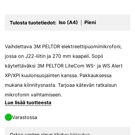
Iso (A4)
Pieni
Tulosta tuotetiedot:
|
Vaihdettava 3M PELTOR elektreettipuomimikrofoni,
jossa on J22-liitin ja 270 mm kaapeli. Sopii
käytettäväksi 3M PELTOR LiteCom WS- ja WS Alert
XP/XPI kuulonsuojainten kanssa. Pakkauksessa
mukana kiinnitysnasta. Tarjoaa kätevän ratkaisun
mikrofonin vaihtamiseen.
Lue lisää tuotteesta
Varastossa
Ostoa varten sinun täytyy
kirjautua