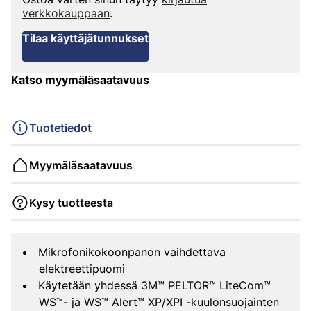
verkkokauppaan
.
Tilaa käyttäjätunnukset
Katso myymäläsaatavuus
Tuotetiedot
Myymäläsaatavuus
Kysy tuotteesta
Mikrofonikokoonpanon vaihdettava
elektreettipuomi
Käytetään yhdessä 3M™ PELTOR™ LiteCom™
WS™- ja WS™ Alert™ XP/XPI -kuulonsuojainten