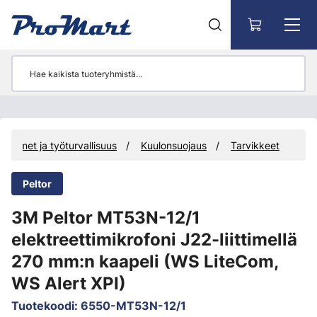
Siirry pääsisältöön
uojaimet ja työturvallisuus
Kuulonsuojaus
Tarvikkeet
Peltor
3M Peltor MT53N-12/1
elektreettimikrofoni J22-liittimellä
270 mm:n kaapeli (WS LiteCom,
WS Alert XPI)
Tuotekoodi
:
6550-MT53N-12/1