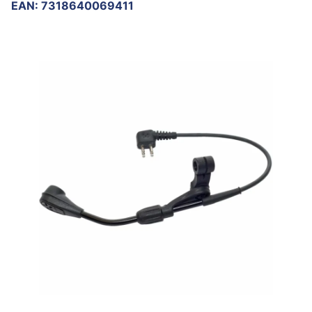
EAN
:
7318640069411
Ohita kuvat