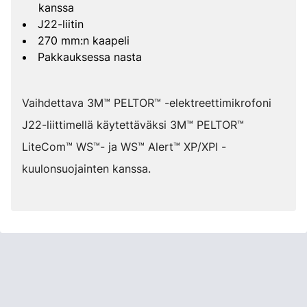
kanssa
J22-liitin
270 mm:n kaapeli
Pakkauksessa nasta
Vaihdettava 3M™ PELTOR™ -elektreettimikrofoni
J22-liittimellä käytettäväksi 3M™ PELTOR™
LiteCom™ WS™- ja WS™ Alert™ XP/XPI -
kuulonsuojainten kanssa.