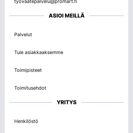
tyovaatepalvelu@promart.fi
ASIOI MEILLÄ
Palvelut
Tule asiakkaaksemme
Toimipisteet
Toimitusehdot
YRITYS
Henkilöstö