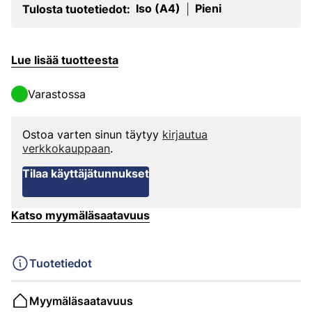
Iso (A4)
Pieni
Tulosta tuotetiedot:
|
Lue lisää tuotteesta
Varastossa
Ostoa varten sinun täytyy
kirjautua
verkkokauppaan
.
Tilaa käyttäjätunnukset
Katso myymäläsaatavuus
Tuotetiedot
Myymäläsaatavuus