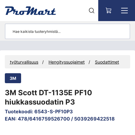
Siirry pääsisältöön
et ja työturvallisuus
Hengityssuojaimet
Suodattimet
3M
3M Scott DT-1135E PF10
hiukkassuodatin P3
Tuotekoodi
:
6543-S-PF10P3
EAN
:
478/6416759526700 / 5039269422518
Ohita kuvat