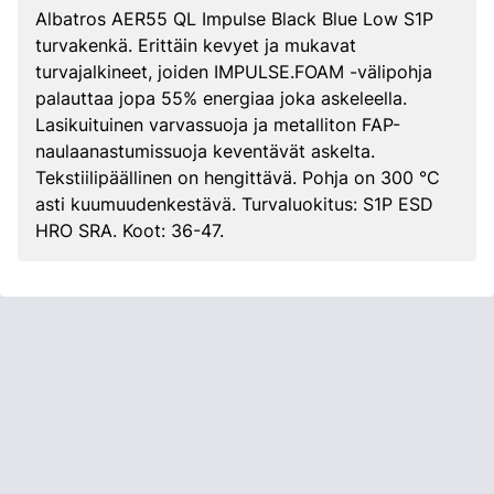
Albatros AER55 QL Impulse Black Blue Low S1P
turvakenkä. Erittäin kevyet ja mukavat
turvajalkineet, joiden IMPULSE.FOAM -välipohja
palauttaa jopa 55% energiaa joka askeleella.
Lasikuituinen varvassuoja ja metalliton FAP-
naulaanastumissuoja keventävät askelta.
Tekstiilipäällinen on hengittävä. Pohja on 300 °C
asti kuumuudenkestävä. Turvaluokitus: S1P ESD
HRO SRA. Koot: 36-47.