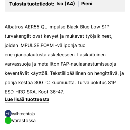
Iso (A4)
Pieni
Tulosta tuotetiedot:
|
Albatros AER55 QL Impulse Black Blue Low S1P
turvakengät ovat kevyet ja mukavat työjalkineet,
joiden IMPULSE.FOAM -välipohja tuo
energianpalautusta askeleeseen. Lasikuituinen
varvassuoja ja metalliton FAP-naulaanastumissuoja
keventävät käyttöä. Tekstiilipäällinen on hengittävä, ja
pohja kestää 300 °C kuumuutta. Turvaluokitus S1P
ESD HRO SRA. Koot 36-47.
Lue lisää tuotteesta
Vaihtoehtoja
+11
Varastossa