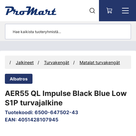
Siirry pääsisältöön
uus
Jalkineet
Turvakengät
Matalat turvakengät
Albatros
AER55 QL Impulse Black Blue Low
S1P turvajalkine
Tuotekoodi
:
6500-647502-43
EAN
:
4051428107945
Ohita kuvat