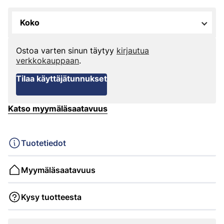
Koko
Ostoa varten sinun täytyy
kirjautua
verkkokauppaan
.
Tilaa käyttäjätunnukset
Katso myymäläsaatavuus
Tuotetiedot
Myymäläsaatavuus
Kysy tuotteesta