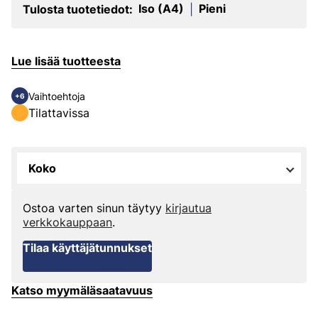
Iso (A4)
Pieni
Tulosta tuotetiedot:
|
Lue lisää tuotteesta
Vaihtoehtoja
+6
Tilattavissa
Koko
Ostoa varten sinun täytyy
kirjautua
verkkokauppaan
.
Tilaa käyttäjätunnukset
Katso myymäläsaatavuus