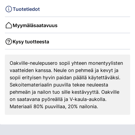
Tuotetiedot
Myymäläsaatavuus
Kysy tuotteesta
Oakville-neulepusero sopii yhteen monentyylisten
vaatteiden kanssa. Neule on pehmeä ja kevyt ja
sopii erityisen hyvin paidan päällä käytettäväksi.
Sekoitemateriaalin puuvilla tekee neuleesta
pehmeän ja nailon tuo sille kestävyyttä. Oakville
on saatavana pyöreällä ja V-kaula-aukolla.
Materiaali 80% puuvillaa, 20% nailonia.