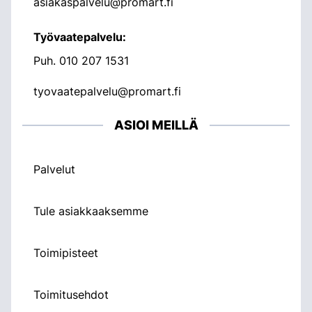
asiakaspalvelu@promart.fi
Työvaatepalvelu:
Puh.
010 207 1531
tyovaatepalvelu@promart.fi
ASIOI MEILLÄ
Palvelut
Tule asiakkaaksemme
Toimipisteet
Toimitusehdot