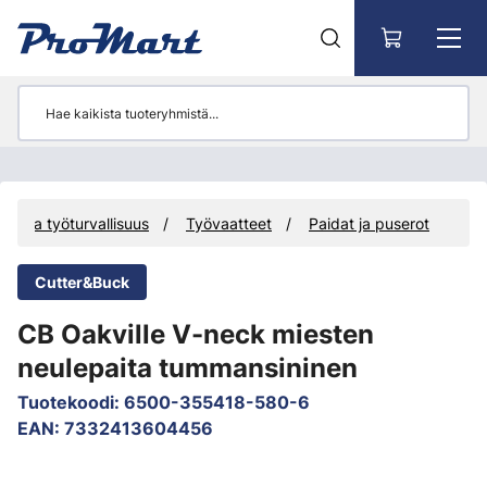
Siirry pääsisältöön
met ja työturvallisuus
Työvaatteet
Paidat ja puserot
Cutter&Buck
CB Oakville V-neck miesten
neulepaita tummansininen
Tuotekoodi
:
6500-355418-580-6
EAN
:
7332413604456
Ohita kuvat