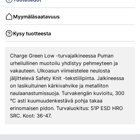
Myymäläsaatavuus
Kysy tuotteesta
Charge Green Low -turvajalkineessa Puman
urheilullinen muotoilu yhdistyy pehmeyteen ja
vakauteen. Ulkoasun viimeistelee neulosta
jäljittelevä Safety Knit -tekstiilipinta. Jalkineessa
on lasikuituinen kärkivahvike ja metalliton
naulaanastumissuoja. Turvakengän kuvioitu, 300
°C asti kuumuudenkestävä pohja takaa
erinomaisen pidon. Turvaluokitus: S1P ESD HRO
SRC. Koot: 36-47.