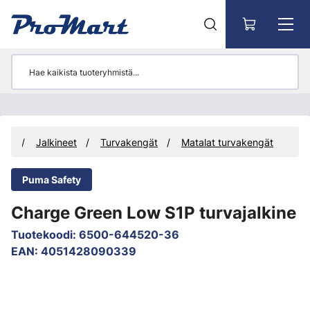
Siirry pääsisältöön
uus
Jalkineet
Turvakengät
Matalat turvakengät
Puma Safety
Charge Green Low S1P turvajalkine
Tuotekoodi
:
6500-644520-36
EAN
:
4051428090339
Ohita kuvat