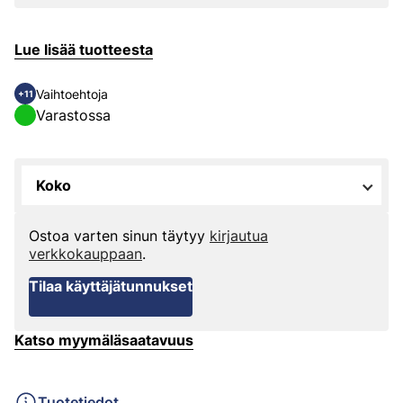
Lue lisää tuotteesta
Vaihtoehtoja
+11
Varastossa
Koko
Ostoa varten sinun täytyy
kirjautua
verkkokauppaan
.
Tilaa käyttäjätunnukset
Katso myymäläsaatavuus
Tuotetiedot