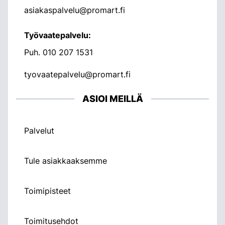
asiakaspalvelu@promart.fi
Työvaatepalvelu:
Puh.
010 207 1531
tyovaatepalvelu@promart.fi
ASIOI MEILLÄ
Palvelut
Tule asiakkaaksemme
Toimipisteet
Toimitusehdot