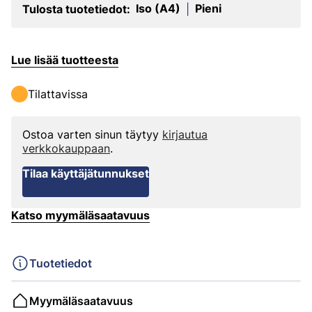
Iso (A4)
Pieni
Tulosta tuotetiedot:
|
Lue lisää tuotteesta
Tilattavissa
Ostoa varten sinun täytyy
kirjautua
verkkokauppaan
.
Tilaa käyttäjätunnukset
Katso myymäläsaatavuus
Tuotetiedot
Myymäläsaatavuus