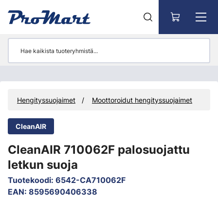
Siirry pääsisältöön
s
Hengityssuojaimet
Moottoroidut hengityssuojaimet
CleanAIR
CleanAIR 710062F palosuojattu
letkun suoja
Tuotekoodi
:
6542-CA710062F
EAN
:
8595690406338
Ohita kuvat