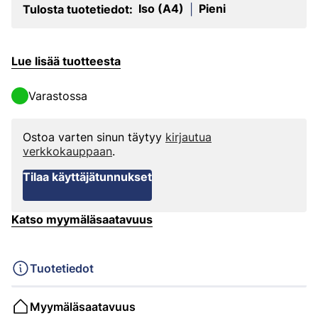
Iso (A4)
Pieni
Tulosta tuotetiedot:
|
Lue lisää tuotteesta
Varastossa
Ostoa varten sinun täytyy
kirjautua
verkkokauppaan
.
Tilaa käyttäjätunnukset
Katso myymäläsaatavuus
Tuotetiedot
Myymäläsaatavuus