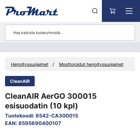
Siirry pääsisältöön
s
Hengityssuojaimet
Moottoroidut hengityssuojaimet
CleanAIR
CleanAIR AerGO 300015
esisuodatin (10 kpl)
Tuotekoodi
:
6542-CA300015
EAN
:
8595690400107
Ohita kuvat